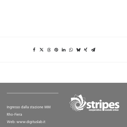
Ingresso dalla stazione MM
Rho-Fiera
Web:
www.digituslab.it