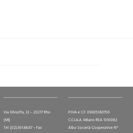
Via Ghisolfa, 32 – 20217 Rho
P.IVA e C.F. 09635360150
(MI)
C.C.I.A.A. Milano REA 1310082
Tel. (02).931.66.67 – Fax
Albo Società Cooperative N°