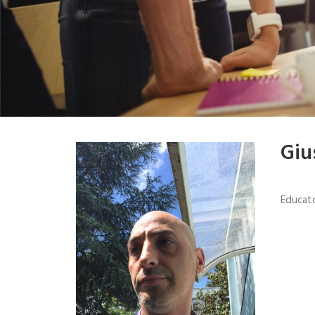
Giu
Educato