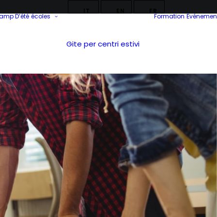
IT
EN
FR
Camp D’été
écoles
Formation
Événemen
Gite per centri estivi