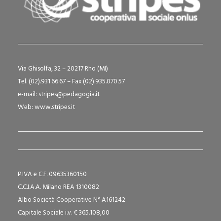
Via Ghisolfa, 32 – 20217 Rho (MI)
Tel. (02).931.66.67 – Fax (02).935.070.57
e-mail:
stripes@pedagogia.it
Web:
www.stripes.it
P.IVA e C.F. 09635360150
C.C.I.A.A. Milano REA 1310082
Albo Società Cooperative N° A161242
Capitale Sociale i.v. € 365.108,00