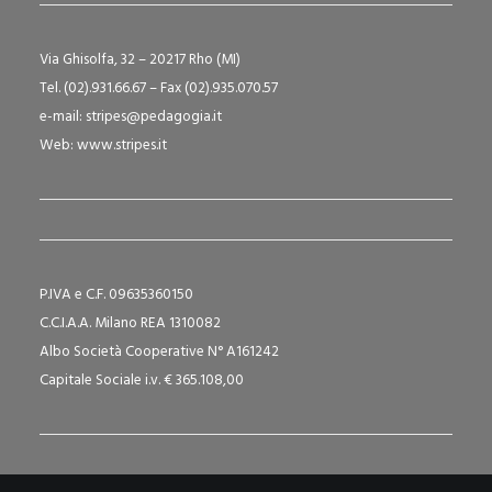
Via Ghisolfa, 32 – 20217 Rho (MI)
Tel. (02).931.66.67 – Fax (02).935.070.57
e-mail:
stripes@pedagogia.it
Web:
www.stripes.it
P.IVA e C.F. 09635360150
C.C.I.A.A. Milano REA 1310082
Albo Società Cooperative N° A161242
Capitale Sociale i.v. € 365.108,00