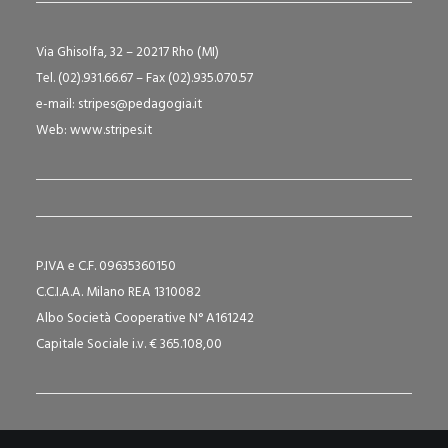
Via Ghisolfa, 32 – 20217 Rho (MI)
Tel. (02).931.66.67 – Fax (02).935.070.57
e-mail:
stripes@pedagogia.it
Web:
www.stripes.it
P.IVA e C.F. 09635360150
C.C.I.A.A. Milano REA 1310082
Albo Società Cooperative N° A161242
Capitale Sociale i.v. € 365.108,00