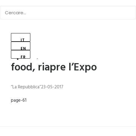
IT
EN
Sport, Musica e street
FR
food, riapre l’Expo
“La Repubblica”23-05-2017
page-61