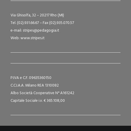
Via Ghisolfa, 32 – 20217 Rho (MI)
Tel. (02).931.66.67 – Fax (02).935.070.57
e-mail:
stripes@pedagogia.it
Web:
www.stripes.it
P.IVA e C.F. 09635360150
C.C.I.A.A. Milano REA 1310082
Albo Società Cooperative N° A161242
Capitale Sociale i.v. € 365.108,00