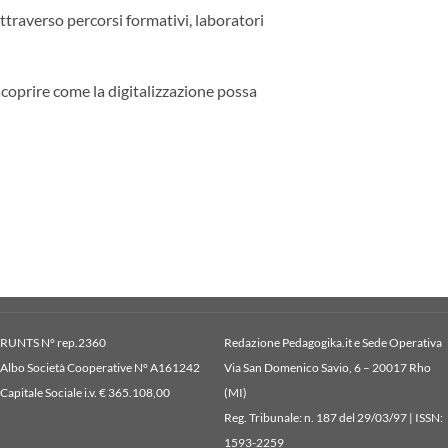
ttraverso percorsi formativi, laboratori
 scoprire come la digitalizzazione possa
RUNTS N° rep.2360
Redazione Pedagogika.it e Sede Operativa
Albo Società Cooperative N° A161242
Via San Domenico Savio, 6 – 20017 Rho
Capitale Sociale i.v. € 365.108,00
(MI)
Reg. Tribunale: n. 187 del 29/03/97 | ISSN:
1593-2259