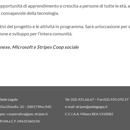
opportunità di apprendimento e crescita a persone di tutte le età, a
so consapevole della tecnologia.
ttivi del progetto e le attività in programma. Sarà un’occasione per
ione e sviluppo per l’intera comunità.
nese, Microsoft e Stripes Coop sociale
Sede Legale:
Tel. (02).931.66.67 – Fax (02).935.070.57
Via Ghisolfa, 32 – 20017 Rho (MI)
e-mail: stripes@pedagogia.it
pec: cooperativa@pec.stripes.it
C.C.I.A.A. Milano REA 1310082
P.IVA e C.F. 09635360150