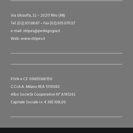
Via Ghisolfa, 32 – 20217 Rho (MI)
Tel. (02).931.66.67 – Fax (02).935.070.57
e-mail:
stripes@pedagogia.it
Web:
www.stripes.it
P.IVA e C.F. 09635360150
C.C.I.A.A. Milano REA 1310082
Albo Società Cooperative N° A161242
Capitale Sociale i.v. € 365.108,00