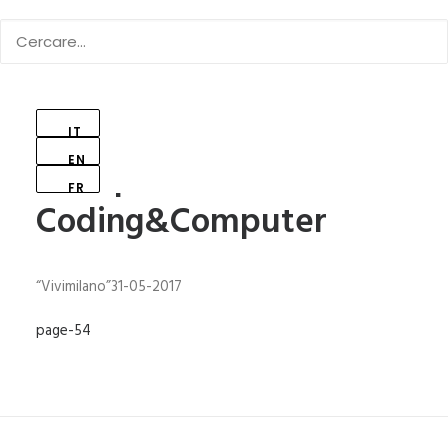
IT
EN
In Copertina CAMPUS…
FR
Coding&Computer
“Vivimilano”31-05-2017
page-54