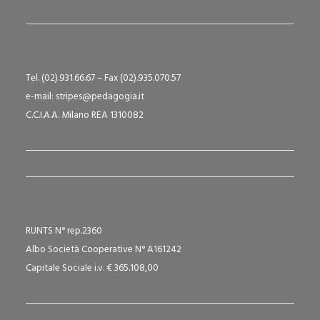
Tel. (02).931.66.67 – Fax (02).935.070.57
e-mail: stripes@pedagogia.it
C.C.I.A.A. Milano REA 1310082
RUNTS N° rep.2360
Albo Società Cooperative N° A161242
Capitale Sociale i.v. € 365.108,00