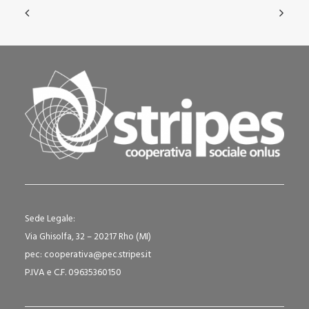
Sede Legale:
Via Ghisolfa, 32 – 20217 Rho (MI)
pec: cooperativa@pec.stripes.it
P.IVA e C.F. 09635360150