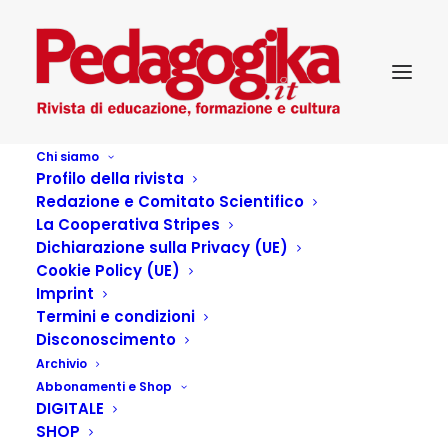
Chi siamo
Profilo della rivista
Redazione e Comitato Scientifico
La Cooperativa Stripes
Dichiarazione sulla Privacy (UE)
Cookie Policy (UE)
Adolescenza
Imprint
Termini e condizioni
Disconoscimento
1 APRILE 2016
|
IN
ARTICLES
,
PEDAGOGIKA_XX_2 -
Archivio
EMOZIONANDO(SI) EDUCA
,
TEMI ED ESPERIENZE
|
BY
EMMA
TELLATIN
Abbonamenti e Shop
DIGITALE
SHOP
L’ “età incerta” è difficile sia per i genitori che per i figli. I