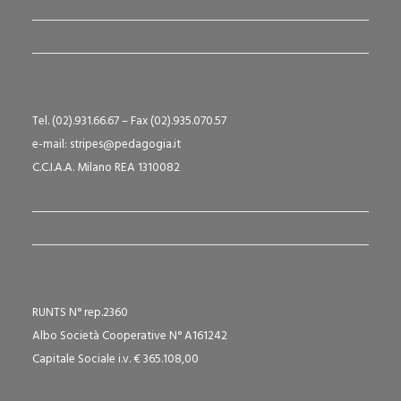
Tel. (02).931.66.67 – Fax (02).935.070.57
e-mail: stripes@pedagogia.it
C.C.I.A.A. Milano REA 1310082
RUNTS N° rep.2360
Albo Società Cooperative N° A161242
Capitale Sociale i.v. € 365.108,00