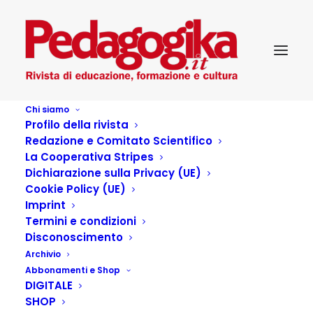
Chi siamo
Profilo della rivista
Redazione e Comitato Scientifico
La Cooperativa Stripes
Dichiarazione sulla Privacy (UE)
Cookie Policy (UE)
A due voci
Imprint
Termini e condizioni
Disconoscimento
13 LUGLIO 2016
|
IN
...PEDAGOGIKA CULTURA
,
Archivio
PEDAGOGIKA_XVI_3-DIRITTI SENZA CONFINI
,
A DUE VOCI
|
BY
PEDAGOGIKA.IT
Abbonamenti e Shop
DIGITALE
SHOP
Bernardo Atxaga L’ottava casa Passigli, Bagno a Ripoli (FI)