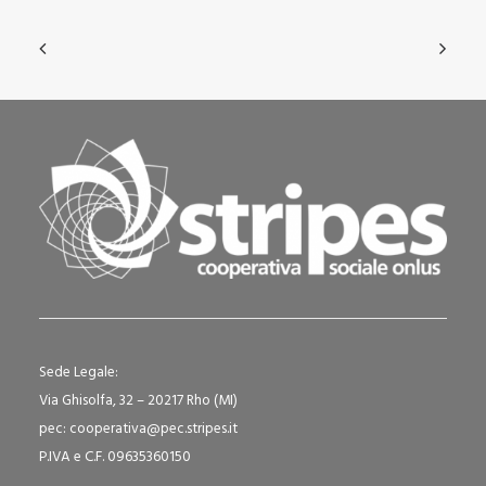
Sede Legale:
Via Ghisolfa, 32 – 20217 Rho (MI)
pec: cooperativa@pec.stripes.it
P.IVA e C.F. 09635360150