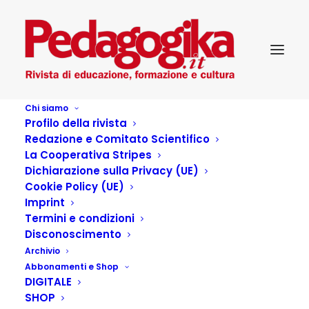
Chi siamo
Profilo della rivista
Redazione e Comitato Scientifico
La Cooperativa Stripes
Dichiarazione sulla Privacy (UE)
Cookie Policy (UE)
Contesti familiari.
Imprint
Termini e condizioni
Percorsi educativi
Disconoscimento
Archivio
Abbonamenti e Shop
13 LUGLIO 2016
|
IN
PEDAGOGIKA_IX_3-LE RELAZIONI
DIGITALE
EDUCATIVE
|
BY
PEDAGOGIKA.IT
SHOP