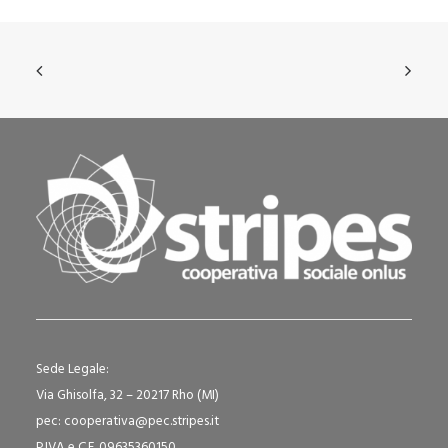
Sede Legale:
Via Ghisolfa, 32 – 20217 Rho (MI)
pec: cooperativa@pec.stripes.it
P.IVA e C.F. 09635360150