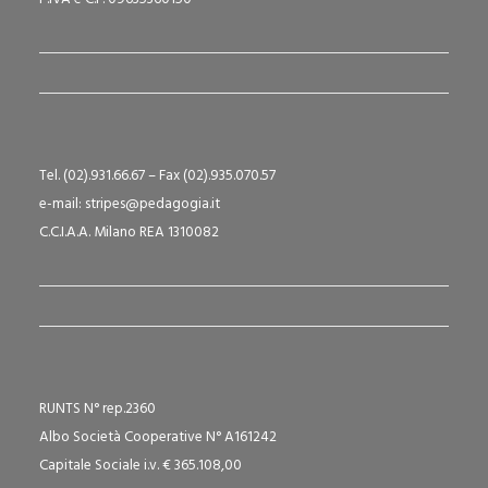
Tel. (02).931.66.67 – Fax (02).935.070.57
e-mail: stripes@pedagogia.it
C.C.I.A.A. Milano REA 1310082
RUNTS N° rep.2360
Albo Società Cooperative N° A161242
Capitale Sociale i.v. € 365.108,00