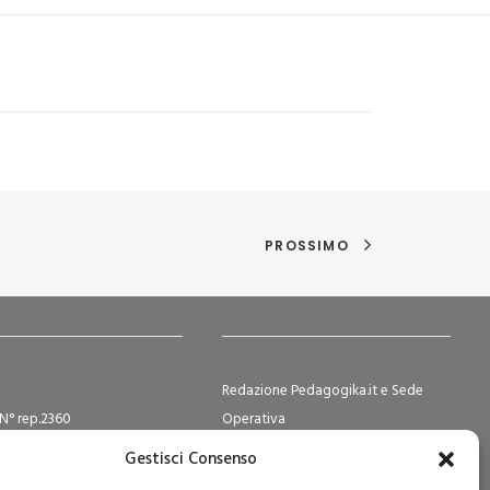
PROSSIMO
Redazione Pedagogika.it e Sede
N° rep.2360
Operativa
ocietà Cooperative N°
Via San Domenico Savio, 6 – 20017
Gestisci Consenso
2
Rho (MI)