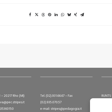
2 – 20217 Rho (MI)
Tel. (02).931.66.67 – Fax
RUNTS 
va@pec.stripes.it
(02).935.070.57
Albo S
9635360150
e-mail: stripes@pedagogia.it
A16124