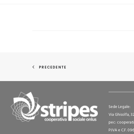
PRECEDENTE
Sede Legale:
Via Ghisolfa, 3
pec: cooperati
P.IVA e C.F. 0