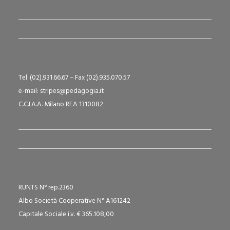
Tel. (02).931.66.67 – Fax (02).935.070.57
e-mail: stripes@pedagogia.it
C.C.I.A.A. Milano REA 1310082
RUNTS N° rep.2360
Albo Società Cooperative N° A161242
Capitale Sociale i.v. € 365.108,00