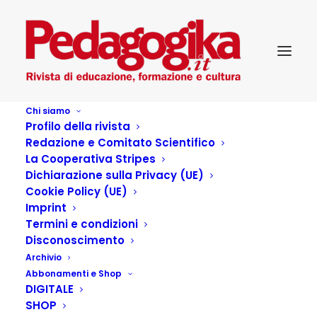
Chi siamo
Profilo della rivista
Redazione e Comitato Scientifico
La Cooperativa Stripes
Dichiarazione sulla Privacy (UE)
Cookie Policy (UE)
Gli anziani e la paura del
Imprint
Termini e condizioni
crimine
Disconoscimento
Archivio
Abbonamenti e Shop
13 LUGLIO 2016
|
IN
...PEDAGOGIKA TEMI ED ESPERIENZE
,
DIGITALE
PEDAGOGIKA_XVI_3-DIRITTI SENZA CONFINI
|
BY
PEDAGOGIKA.IT
SHOP