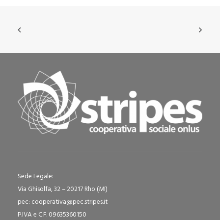
Sede Legale:
Via Ghisolfa, 32 – 20217 Rho (MI)
pec: cooperativa@pec.stripes.it
P.IVA e C.F. 09635360150