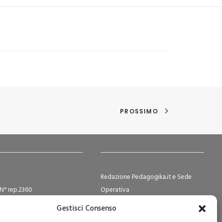
PROSSIMO
Redazione Pedagogika.it e Sede
N° rep.2360
Operativa
ocietà Cooperative N°
Via San Domenico Savio, 6 – 20017
Gestisci Consenso
2
Rho (MI)