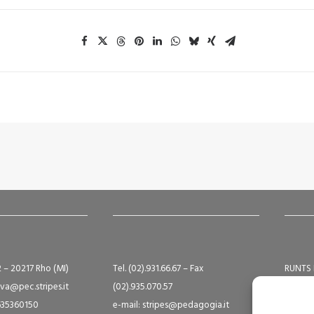
2 – 20217 Rho (MI)
Tel. (02).931.66.67 – Fax
RUNTS 
va@pec.stripes.it
(02).935.070.57
Albo S
9635360150
e-mail: stripes@pedagogia.it
A16124