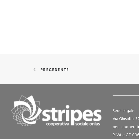
PRECEDENTE
Sede Legale:
Via Ghisolfa, 3
pec: cooperati
P.IVA e C.F. 0