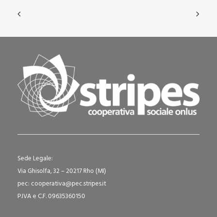
Sede Legale:
Via Ghisolfa, 32 – 20217 Rho (MI)
pec: cooperativa@pec.stripes.it
P.IVA e C.F. 09635360150