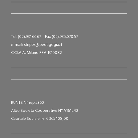
Tel. (02).931.66.67 – Fax (02).935.070.57
e-mail: stripes@pedagogia.it
C.C.I.A.A. Milano REA 1310082
RUNTS N° rep.2360
Albo Società Cooperative N° A161242
Capitale Sociale i.v. € 365.108,00