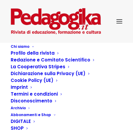
Chi siamo
Profilo della rivista
Redazione e Comitato Scientifico
La Cooperativa Stripes
Dichiarazione sulla Privacy (UE)
Cookie Policy (UE)
Incontri con
Imprint
Termini e condizioni
Disconoscimento
13 LUGLIO 2016
|
IN
PEDAGOGIKA_IV_13-PSICHIATRIA
|
BY
Archivio
PEDAGOGIKA.IT
Abbonamenti e Shop
DIGITALE
I contributi che seguiranno in queste pagine sono frutto
SHOP
di un incontro avvenuto nella libreria Tikkun di Milano,