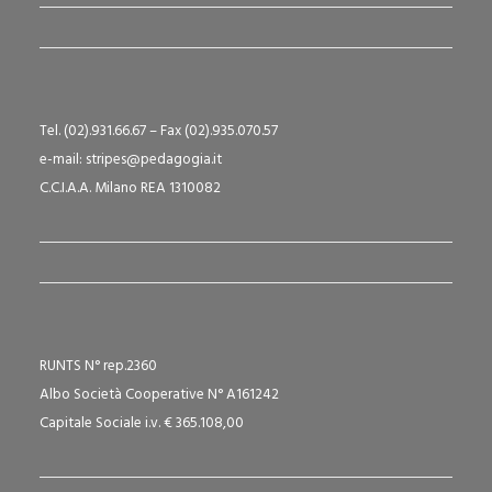
Tel. (02).931.66.67 – Fax (02).935.070.57
e-mail: stripes@pedagogia.it
C.C.I.A.A. Milano REA 1310082
RUNTS N° rep.2360
Albo Società Cooperative N° A161242
Capitale Sociale i.v. € 365.108,00