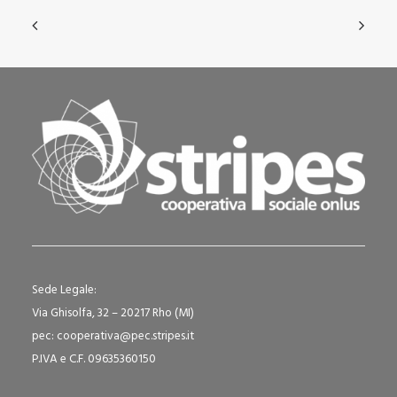
Sede Legale:
Via Ghisolfa, 32 – 20217 Rho (MI)
pec: cooperativa@pec.stripes.it
P.IVA e C.F. 09635360150