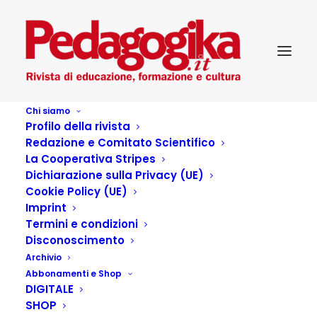
Chi siamo
Profilo della rivista
Redazione e Comitato Scientifico
La Cooperativa Stripes
Dichiarazione sulla Privacy (UE)
Cookie Policy (UE)
Intorno al gioco…
Imprint
Termini e condizioni
Disconoscimento
13 LUGLIO 2016
|
IN
PEDAGOGIKA_IV_18-GIOCO
|
BY
Archivio
PEDAGOGIKA.IT
Abbonamenti e Shop
DIGITALE
Divertirsi, divergere, uscire dalla routine di tutti i giorni
SHOP
Alcuni significati della parola La traccia che si userà per