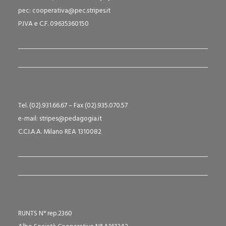
pec: cooperativa@pec.stripes.it
P.IVA e C.F. 09635360150
Tel. (02).931.66.67 – Fax (02).935.070.57
e-mail: stripes@pedagogia.it
C.C.I.A.A. Milano REA 1310082
RUNTS N° rep.2360