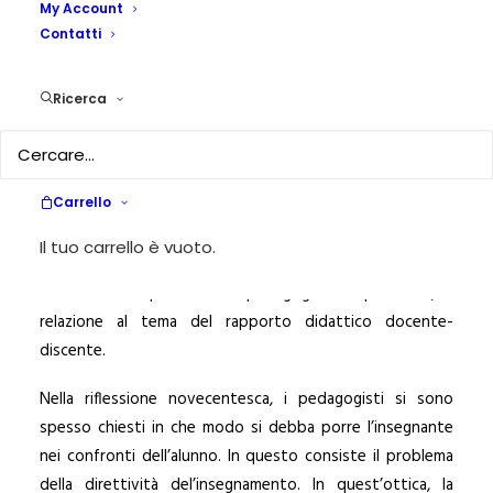
My Account
transazione e
Contatti
intersoggettività tra
Ricerca
Dewey, Shön e Bruner
13 LUGLIO 2016
|
IN
PEDAGOGIA
,
FORMAZIONE
,
EDUCAZIONE
,
SCUOLA
,
ORIENTAMENTO
,
VALUTAZIONE
,
PEDAGOGIKA
Carrello
ONLINE
|
BY
PEDAGOGIKA.IT
Il tuo carrello è vuoto.
L’articolo in questione delinea un “filo rosso” che
attraversa le opere dei tre pedagogisti in questione, in
relazione al tema del rapporto didattico docente-
discente.
Nella riflessione novecentesca, i pedagogisti si sono
spesso chiesti in che modo si debba porre l’insegnante
nei confronti dell’alunno. In questo consiste il problema
della direttività del’insegnamento. In quest’ottica, la