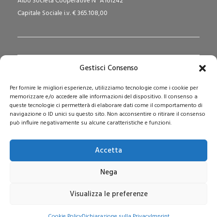
Albo Società Cooperative N° A161242
Capitale Sociale i.v. € 365.108,00
Gestisci Consenso
Redazione Pedagogika.it e Sede Operativa
Per fornire le migliori esperienze, utilizziamo tecnologie come i cookie per
Via San Domenico Savio, 6 – 20017 Rho (MI)
memorizzare e/o accedere alle informazioni del dispositivo. Il consenso a
Reg. Tribunale: n. 187 del 29/03/97 | ISSN: 1593-2259
queste tecnologie ci permetterà di elaborare dati come il comportamento di
navigazione o ID unici su questo sito. Non acconsentire o ritirare il consenso
Web:
www.pedagogia.it
può influire negativamente su alcune caratteristiche e funzioni.
Accetta
Nega
Visualizza le preferenze
© 2026 Pedagogia.it. Tutti i diritti riservati
Cookie Policy
Dichiarazione sulla Privacy
Imprint