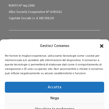
RUNTS N° rep.2360
Albo Società Cooperative N° A161242
Capitale Sociale i.v. € 365.108,00
Gestisci Consenso
Redazione Pedagogika.it e Sede Operativa
Per fornire le migliori esperienze, utilizziamo tecnologie come i cookie per
Via San Domenico Savio, 6 – 20017 Rho (MI)
memorizzare e/o accedere alle informazioni del dispositivo. Il consenso a
Reg. Tribunale: n. 187 del 29/03/97 | ISSN: 1593-2259
queste tecnologie ci permetterà di elaborare dati come il comportamento di
navigazione o ID unici su questo sito. Non acconsentire o ritirare il consenso
Web:
www.pedagogia.it
può influire negativamente su alcune caratteristiche e funzioni.
Accetta
Nega