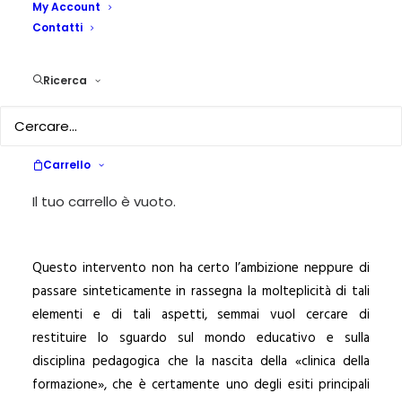
My Account
Contatti
13 LUGLIO 2016
|
IN
PEDAGOGIKA_V_21-SCUOLA E
CAMBIAMENTO
|
BY
PEDAGOGIKA.IT
Ricerca
Riccardo Massa ha profondamente rinnovato la
pedagogia. Il suo contributo, che richiederà nel tempo
una prolungata riflessione sui moltissimi elementi di
problematizzazione radicale che lo caratterizzano, ha
Carrello
introdotto proposte di straordinaria rilevanza teorico-
Il tuo carrello è vuoto.
critica e di indiscutibile originalità epistemologica e
metodologica.
Questo intervento non ha certo l’ambizione neppure di
passare sinteticamente in rassegna la molteplicità di tali
elementi e di tali aspetti, semmai vuol cercare di
restituire lo sguardo sul mondo educativo e sulla
disciplina pedagogica che la nascita della «clinica della
formazione», che è certamente uno degli esiti principali