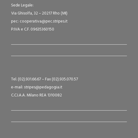
Sede Legale:
Via Ghisolfa, 32 – 20217 Rho (MI)
pec: cooperativa@pec.stripes.it
P.IVA e C.F. 09635360150
Tel. (02).931.66.67 – Fax (02).935.070.57
e-mail: stripes@pedagogia.it
C.C.I.A.A. Milano REA 1310082