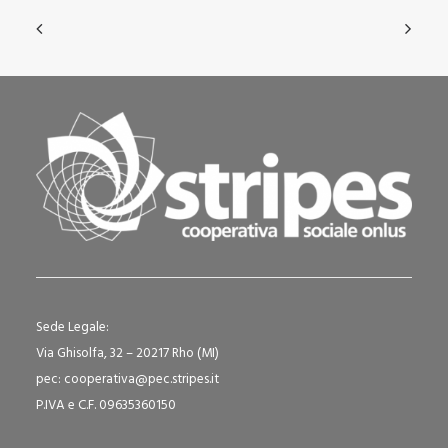
Sede Legale:
Via Ghisolfa, 32 – 20217 Rho (MI)
pec: cooperativa@pec.stripes.it
P.IVA e C.F. 09635360150