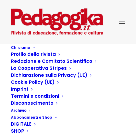
Chi siamo
Profilo della rivista
Redazione e Comitato Scientifico
La Cooperativa Stripes
Dichiarazione sulla Privacy (UE)
Cookie Policy (UE)
Lo scontro delle civiltà
Imprint
Termini e condizioni
Disconoscimento
13 LUGLIO 2016
|
IN
PEDAGOGIKA_III_8-EDUCATIVA DI STRADA:
Archivio
L'ACROBATA SENZA RETE
|
BY
PEDAGOGIKA.IT
Abbonamenti e Shop
DIGITALE
Anno 2010 : la Cina invade il Vietnam per assicurarsi il
SHOP
completo sfruttamento delle risorse petrolifere del Mar