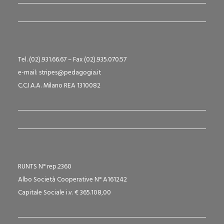
Tel. (02).931.66.67 – Fax (02).935.070.57
e-mail: stripes@pedagogia.it
C.C.I.A.A. Milano REA 1310082
RUNTS N° rep.2360
Albo Società Cooperative N° A161242
Capitale Sociale i.v. € 365.108,00