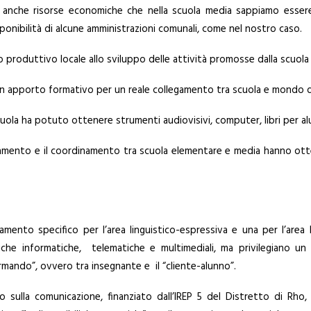
re anche risorse economiche che nella scuola media sappiamo essere 
onibilità di alcune amministrazioni comunali, come nel nostro caso.
o produttivo locale allo sviluppo delle attività promosse dalla scuola 
n apporto formativo per un reale collegamento tra scuola e mondo de
uola ha potuto ottenere strumenti audiovisivi, computer, libri per al
ientamento e il coordinamento tra scuola elementare e media hanno ott
mento specifico per l’area linguistico-espressiva e una per l’area
cniche informatiche, telematiche e multimediali, ma privilegiano 
mando”, ovvero tra insegnante e il “cliente-alunno”.
 sulla comunicazione, finanziato dall’IREP 5 del Distretto di Rh