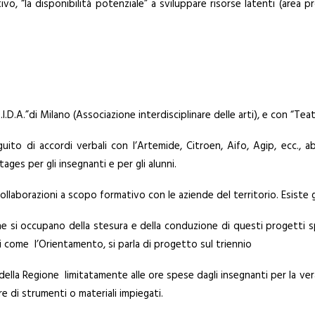
ivo, “la disponibilità potenziale” a sviluppare risorse latenti (area p
.I.D.A.”di Milano (Associazione interdisciplinare delle arti), e con “Tea
guito di accordi verbali con l’Artemide, Citroen, Aifo, Agip, ecc., 
ages per gli insegnanti e per gli alunni.
 collaborazioni a scopo formativo con le aziende del territorio. Esiste
che si occupano della stesura e della conduzione di questi progetti s
asi come l’Orientamento, si parla di progetto sul triennio
ella Regione limitatamente alle ore spese dagli insegnanti per la ver
re di strumenti o materiali impiegati.