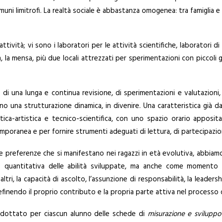
i limitrofi. La realtà sociale è abbastanza omogenea: tra famiglia e 
ttività; vi sono i laboratori per le attività scientifiche, laboratori di
m, la mensa, più due locali attrezzati per sperimentazioni con piccoli gr
o di una lunga e continua revisione, di sperimentazioni e valutazioni,
no una strutturazione dinamica, in divenire. Una caratteristica già da
nistica-artistica e tecnico-scientifica, con uno spazio orario appo
emporanea e per fornire strumenti adeguati di lettura, di partecipaz
le preferenze che si manifestano nei ragazzi in età evolutiva, abbia
 quantitativa delle abilità sviluppate, ma anche come momento ide
altri, la capacità di ascolto, l’assunzione di responsabilità, la leade
 definendo il proprio contributo e la propria parte attiva nel processo 
adottato per ciascun alunno delle schede di
misurazione e sviluppo 