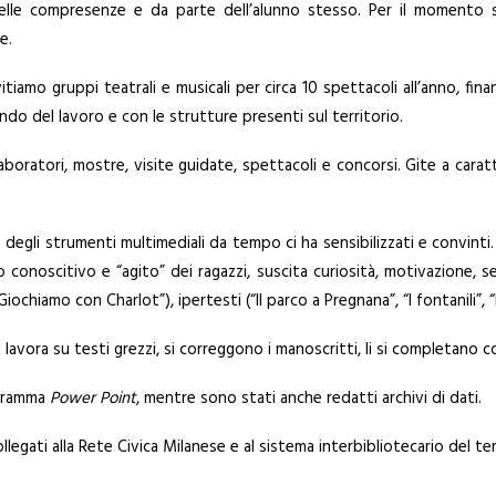
nelle compresenze e da parte dell’alunno stesso. Per il momento 
e.
itiamo gruppi teatrali e musicali per circa 10 spettacoli all’anno, fin
ndo del lavoro e con le strutture presenti sul territorio.
boratori, mostre, visite guidate, spettacoli e concorsi. Gite a caratt
degli strumenti multimediali da tempo ci ha sensibilizzati e convinti
onoscitivo e “agito” dei ragazzi, suscita curiosità, motivazione, sen
“Giochiamo con Charlot”), ipertesti (“Il parco a Pregnana”, “I fontanili”, 
i lavora su testi grezzi, si correggono i manoscritti, li si completano 
ogramma
Power Point
, mentre sono stati anche redatti archivi di dati.
gati alla Rete Civica Milanese e al sistema interbibliotecario del terr