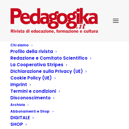
Chi siamo
Profilo della rivista
Redazione e Comitato Scientifico
La Cooperativa Stripes
Dichiarazione sulla Privacy (UE)
Cookie Policy (UE)
Quando si gioca in casa
Imprint
Termini e condizioni
di altri
Disconoscimento
Archivio
Abbonamenti e Shop
13 LUGLIO 2016
|
IN
PEDAGOGIKA_IX_3-LE RELAZIONI
DIGITALE
EDUCATIVE
|
BY
PEDAGOGIKA.IT
SHOP