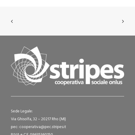
Sede Legale:
Via Ghisolfa, 32 – 20217 Rho (MI)
pec: cooperativa@pec.stripes.it
P.IVA e C.F. 09635360150