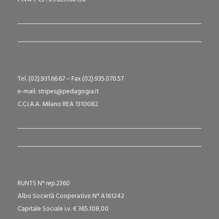
Tel. (02).931.66.67 – Fax (02).935.070.57
e-mail: stripes@pedagogia.it
C.C.I.A.A. Milano REA 1310082
RUNTS N° rep.2360
Albo Società Cooperative N° A161242
Capitale Sociale i.v. € 365.108,00