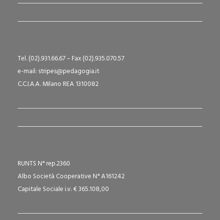
Tel. (02).931.66.67 – Fax (02).935.070.57
e-mail: stripes@pedagogia.it
C.C.I.A.A. Milano REA 1310082
RUNTS N° rep.2360
Albo Società Cooperative N° A161242
Capitale Sociale i.v. € 365.108,00