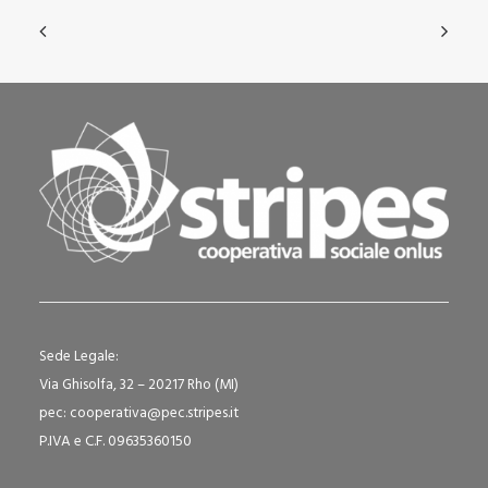
Sede Legale:
Via Ghisolfa, 32 – 20217 Rho (MI)
pec: cooperativa@pec.stripes.it
P.IVA e C.F. 09635360150