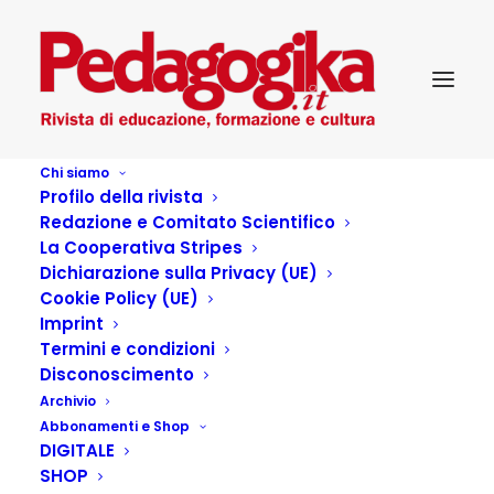
Chi siamo
Profilo della rivista
Redazione e Comitato Scientifico
La Cooperativa Stripes
Dichiarazione sulla Privacy (UE)
Cookie Policy (UE)
Scelti per voi
Imprint
Termini e condizioni
Disconoscimento
13 LUGLIO 2016
|
IN
PEDAGOGIKA_IX_3-LE RELAZIONI
Archivio
EDUCATIVE
|
BY
PEDAGOGIKA.IT
Abbonamenti e Shop
DIGITALE
Rocco Carbone Libera i miei nemici Mondadori, pagg. 232,
SHOP
e 16, 50 Rocco Carbone lavora da diversi anni come