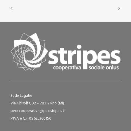
Sede Legale:
Via Ghisolfa, 32 – 20217 Rho (MI)
pec: cooperativa@pec.stripes.it
P.IVA e C.F. 09635360150