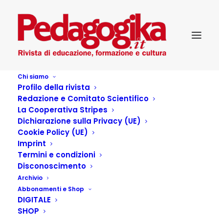
Chi siamo
Profilo della rivista
Redazione e Comitato Scientifico
La Cooperativa Stripes
Dichiarazione sulla Privacy (UE)
Cookie Policy (UE)
Comunità
Imprint
Termini e condizioni
Disconoscimento
13 LUGLIO 2016
|
IN
PEDAGOGIKA_XVIII_3-ADOLESCENTI
,
Archivio
SILLABARIO PEDAGOGIKO
|
BY
FRANCESCO CAPPA
Abbonamenti e Shop
DIGITALE
“All inclusive!” Sembra questo, oggi, lo strillo più coerente
SHOP
con il tempo che viviamo. Una volta, non molto tempo fa,