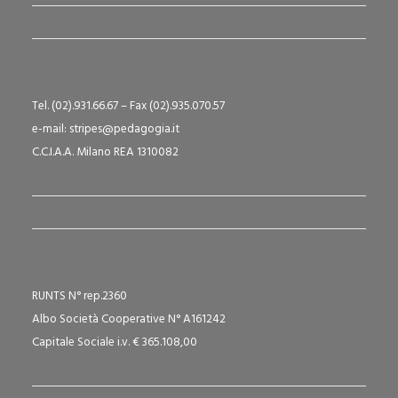
Tel. (02).931.66.67 – Fax (02).935.070.57
e-mail: stripes@pedagogia.it
C.C.I.A.A. Milano REA 1310082
RUNTS N° rep.2360
Albo Società Cooperative N° A161242
Capitale Sociale i.v. € 365.108,00