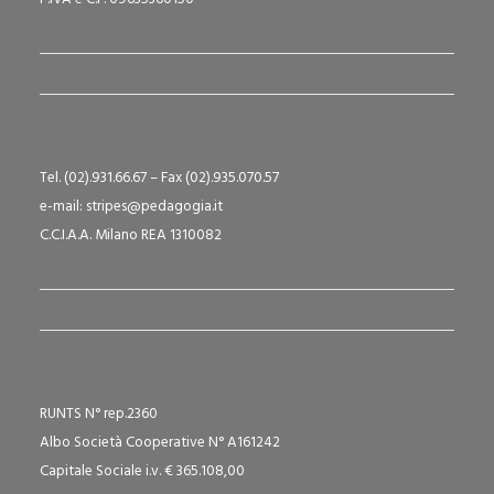
Tel. (02).931.66.67 – Fax (02).935.070.57
e-mail: stripes@pedagogia.it
C.C.I.A.A. Milano REA 1310082
RUNTS N° rep.2360
Albo Società Cooperative N° A161242
Capitale Sociale i.v. € 365.108,00