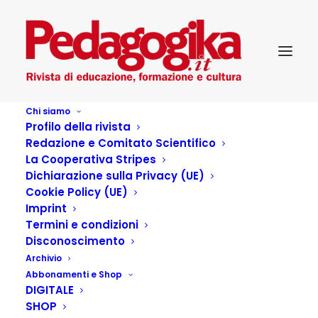
Chi siamo
Profilo della rivista
Redazione e Comitato Scientifico
La Cooperativa Stripes
Dichiarazione sulla Privacy (UE)
Cookie Policy (UE)
La sfida degli #Opcafè
Imprint
Termini e condizioni
nel Rhodense
Disconoscimento
Archivio
Abbonamenti e Shop
14 GIUGNO 2017
|
IN
...PEDAGOGIKA DOSSIER
,
DIGITALE
PEDAGOGIKA_XX_4-VULNERABILE A CHI?
|
BY
OLIVIERO MOTTA
SHOP