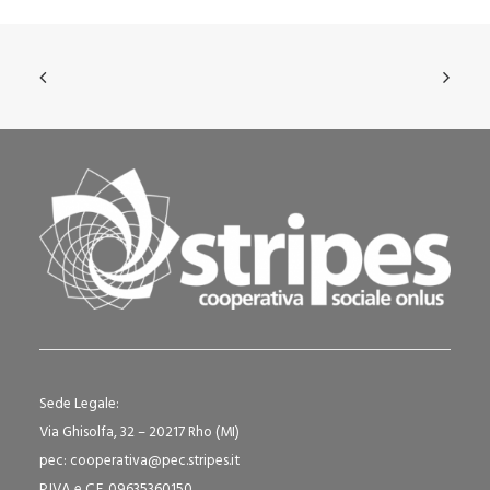
Sede Legale:
Via Ghisolfa, 32 – 20217 Rho (MI)
pec: cooperativa@pec.stripes.it
P.IVA e C.F. 09635360150