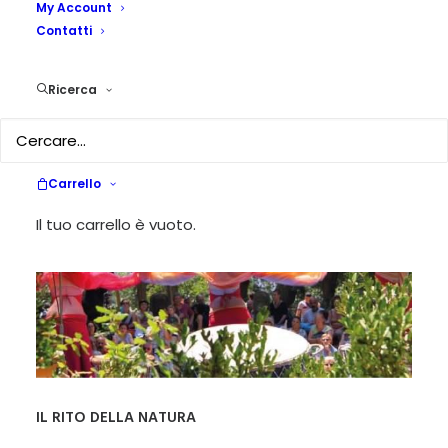
My Account
natura”
Contatti
2 MAGGIO 2019
|
IN
EVENTI PEDAGOGIKA/STRIPES
,
ARTICOLO
Ricerca
DEL MESE
|
BY
PEDAGOGIKA.IT
Carrello
Il tuo carrello è vuoto.
IL RITO DELLA NATURA