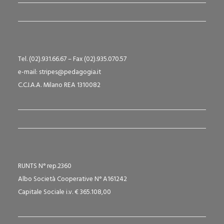
Tel. (02).931.66.67 – Fax (02).935.070.57
e-mail: stripes@pedagogia.it
C.C.I.A.A. Milano REA 1310082
RUNTS N° rep.2360
Albo Società Cooperative N° A161242
Capitale Sociale i.v. € 365.108,00