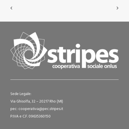
Sede Legale:
Via Ghisolfa, 32 – 20217 Rho (MI)
pec: cooperativa@pec.stripes.it
P.IVA e C.F. 09635360150