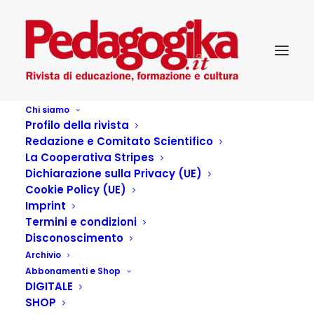
Chi siamo
Profilo della rivista
Redazione e Comitato Scientifico
La Cooperativa Stripes
Dichiarazione sulla Privacy (UE)
Cookie Policy (UE)
Scuola-lavoro: riflessioni
Imprint
Termini e condizioni
e prospettive
Disconoscimento
Archivio
Abbonamenti e Shop
23 LUGLIO 2021
|
IN
...PEDAGOGIKA DOSSIER
,
DIGITALE
PEDAGOGIKA_XXII_1 - IL MESTIERE DI VIVERE: SCUOLA E
LAVORO
|
BY
VANESSA KAMKHAGI
SHOP