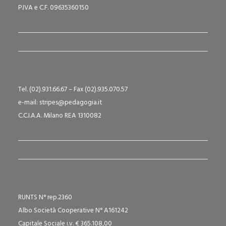
P.IVA e C.F. 09635360150
Tel. (02).931.66.67 – Fax (02).935.070.57
e-mail: stripes@pedagogia.it
C.C.I.A.A. Milano REA 1310082
RUNTS N° rep.2360
Albo Società Cooperative N° A161242
Capitale Sociale i.v. € 365.108,00