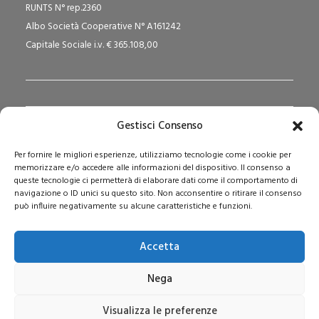
RUNTS N° rep.2360
Albo Società Cooperative N° A161242
Capitale Sociale i.v. € 365.108,00
Gestisci Consenso
Redazione Pedagogika.it e Sede Operativa
Per fornire le migliori esperienze, utilizziamo tecnologie come i cookie per
Via San Domenico Savio, 6 – 20017 Rho (MI)
memorizzare e/o accedere alle informazioni del dispositivo. Il consenso a
Reg. Tribunale: n. 187 del 29/03/97 | ISSN: 1593-2259
queste tecnologie ci permetterà di elaborare dati come il comportamento di
navigazione o ID unici su questo sito. Non acconsentire o ritirare il consenso
Web:
www.pedagogia.it
può influire negativamente su alcune caratteristiche e funzioni.
Accetta
Nega
Visualizza le preferenze
© 2026 Pedagogia.it. Tutti i diritti riservati