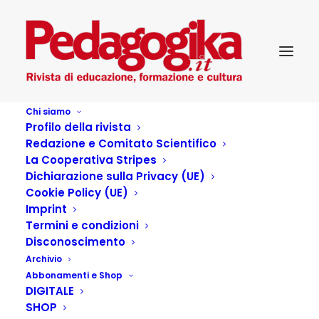
Chi siamo
Profilo della rivista
Redazione e Comitato Scientifico
La Cooperativa Stripes
Dichiarazione sulla Privacy (UE)
Cookie Policy (UE)
Donne in carcere: se la
Imprint
Termini e condizioni
privazione diventa una
Disconoscimento
Archivio
possibilità di ricercare il
Abbonamenti e Shop
DIGITALE
proprio sé
SHOP