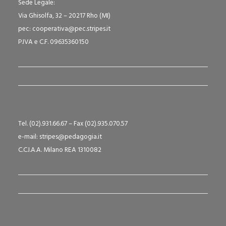
Sede Legale:
Via Ghisolfa, 32 – 20217 Rho (MI)
pec: cooperativa@pec.stripes.it
P.IVA e C.F. 09635360150
Tel. (02).931.66.67 – Fax (02).935.070.57
e-mail: stripes@pedagogia.it
C.C.I.A.A. Milano REA 1310082