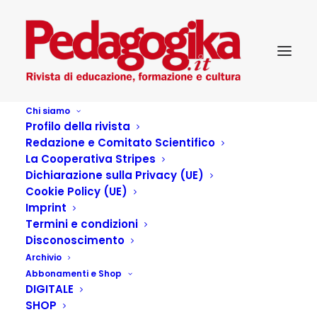
Chi siamo
Profilo della rivista
Redazione e Comitato Scientifico
La Cooperativa Stripes
Dichiarazione sulla Privacy (UE)
Cookie Policy (UE)
“U” come umorismo “U”
Imprint
Termini e condizioni
come utopia
Disconoscimento
Archivio
Abbonamenti e Shop
22 SETTEMBRE 2021
|
IN
PEDAGOGIA
,
SCUOLA
,
ASCOLTO
,
DIGITALE
EDUCAZIONE
,
PRIMA INFANZIA
,
...PEDAGOGIKA DOSSIER
,
PEDAGOGIKA XXIV 3 –100 ANNI DI GIANNI RODARI
|
BY
MARTINO
SHOP
NEGRI