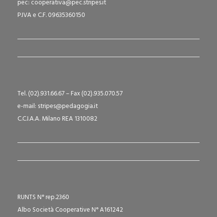
pec: cooperativa@pec.stripes.it
P.IVA e C.F. 09635360150
Tel. (02).931.66.67 – Fax (02).935.070.57
e-mail: stripes@pedagogia.it
C.C.I.A.A. Milano REA 1310082
RUNTS N° rep.2360
Albo Società Cooperative N° A161242