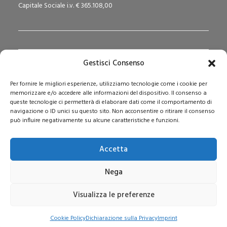
Capitale Sociale i.v. € 365.108,00
Gestisci Consenso
Redazione Pedagogika.it e Sede Operativa
Per fornire le migliori esperienze, utilizziamo tecnologie come i cookie per
Via San Domenico Savio, 6 – 20017 Rho (MI)
memorizzare e/o accedere alle informazioni del dispositivo. Il consenso a
Reg. Tribunale: n. 187 del 29/03/97 | ISSN: 1593-2259
queste tecnologie ci permetterà di elaborare dati come il comportamento di
navigazione o ID unici su questo sito. Non acconsentire o ritirare il consenso
Web:
www.pedagogia.it
può influire negativamente su alcune caratteristiche e funzioni.
Accetta
Nega
Visualizza le preferenze
© 2026 Pedagogia.it. Tutti i diritti riservati
Cookie Policy
Dichiarazione sulla Privacy
Imprint