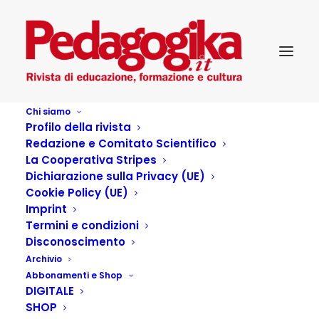
Chi siamo
Profilo della rivista
Redazione e Comitato Scientifico
La Cooperativa Stripes
Dichiarazione sulla Privacy (UE)
Cookie Policy (UE)
DAD: un trasloco senza
Imprint
Termini e condizioni
sangue nel mondo dei
Disconoscimento
Archivio
pixel
Abbonamenti e Shop
DIGITALE
SHOP
28 SETTEMBRE 2021
|
IN
PEDAGOGIKA XXV 2 - SPAZI VIRTUALI