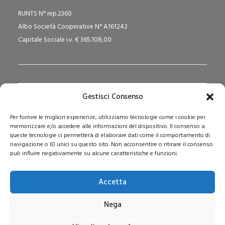
RUNTS N° rep.2360
Albo Società Cooperative N° A161242
Capitale Sociale i.v. € 365.108,00
Gestisci Consenso
Redazione Pedagogika.it e Sede Operativa
Per fornire le migliori esperienze, utilizziamo tecnologie come i cookie per
Via San Domenico Savio, 6 – 20017 Rho (MI)
memorizzare e/o accedere alle informazioni del dispositivo. Il consenso a
Reg. Tribunale: n. 187 del 29/03/97 | ISSN: 1593-2259
queste tecnologie ci permetterà di elaborare dati come il comportamento di
navigazione o ID unici su questo sito. Non acconsentire o ritirare il consenso
Web:
www.pedagogia.it
può influire negativamente su alcune caratteristiche e funzioni.
Accetta
Nega