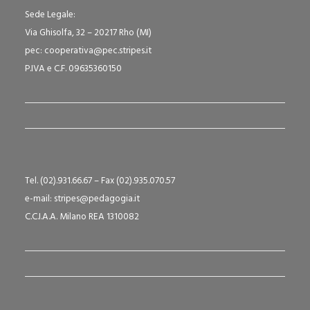
Sede Legale:
Via Ghisolfa, 32 – 20217 Rho (MI)
pec: cooperativa@pec.stripes.it
P.IVA e C.F. 09635360150
Tel. (02).931.66.67 – Fax (02).935.070.57
e-mail: stripes@pedagogia.it
C.C.I.A.A. Milano REA 1310082