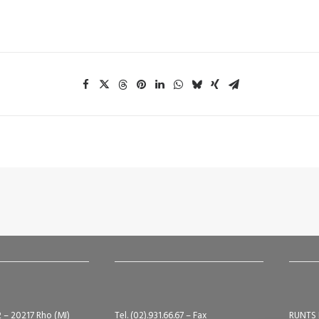
2 – 20217 Rho (MI)
Tel. (02).931.66.67 – Fax
RUNTS 