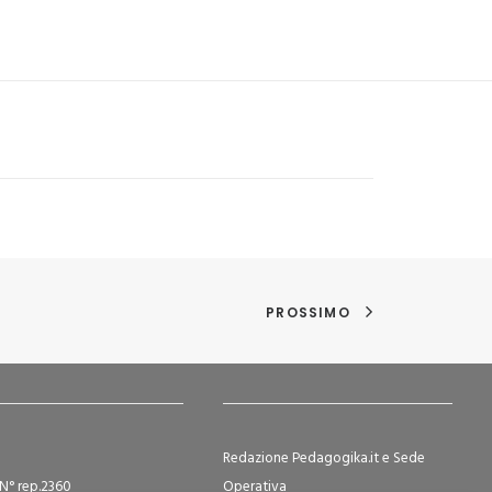
PROSSIMO
Redazione Pedagogika.it e Sede
N° rep.2360
Operativa