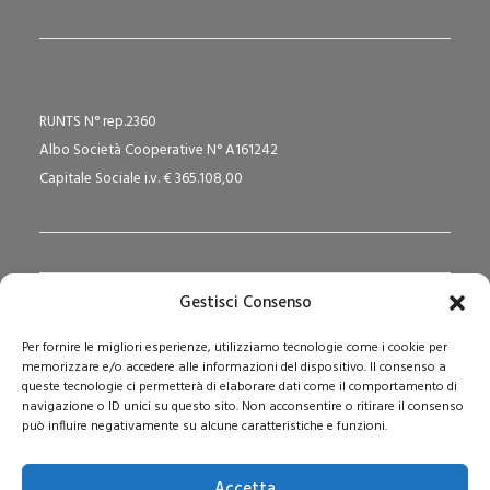
RUNTS N° rep.2360
Albo Società Cooperative N° A161242
Capitale Sociale i.v. € 365.108,00
Gestisci Consenso
Redazione Pedagogika.it e Sede Operativa
Per fornire le migliori esperienze, utilizziamo tecnologie come i cookie per
Via San Domenico Savio, 6 – 20017 Rho (MI)
memorizzare e/o accedere alle informazioni del dispositivo. Il consenso a
Reg. Tribunale: n. 187 del 29/03/97 | ISSN: 1593-2259
queste tecnologie ci permetterà di elaborare dati come il comportamento di
navigazione o ID unici su questo sito. Non acconsentire o ritirare il consenso
Web:
www.pedagogia.it
può influire negativamente su alcune caratteristiche e funzioni.
Accetta