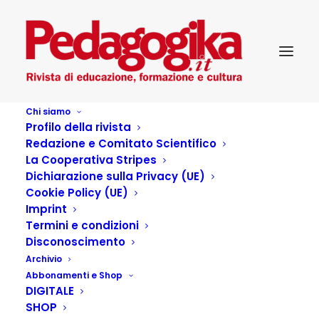
Chi siamo
Profilo della rivista
Redazione e Comitato Scientifico
La Cooperativa Stripes
Dichiarazione sulla Privacy (UE)
Cookie Policy (UE)
IL PRINCIPE
Imprint
Termini e condizioni
SILENZIOSO: La storia di
Disconoscimento
Archivio
Joaquin, 14 anni dal
Abbonamenti e Shop
DIGITALE
Perù. A volte la “magia”
SHOP