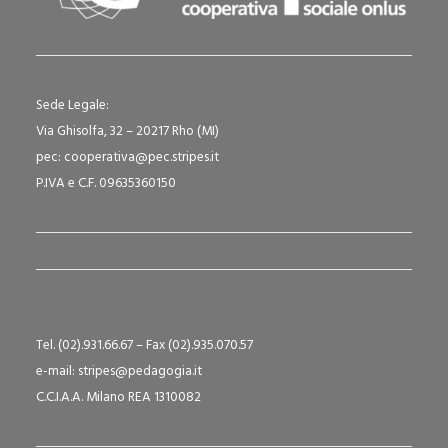
Sede Legale:
Via Ghisolfa, 32 – 20217 Rho (MI)
pec: cooperativa@pec.stripes.it
P.IVA e C.F. 09635360150
Tel. (02).931.66.67 – Fax (02).935.070.57
e-mail: stripes@pedagogia.it
C.C.I.A.A. Milano REA 1310082