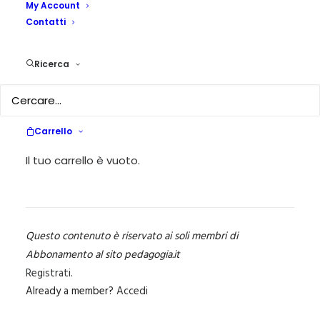
capita quando meno te
My Account
Contatti
lo aspetti.
Ricerca
28 OTTOBRE 2021
|
IN
...PEDAGOGIKA DOSSIER
,
PEDAGOGIKA
XXIII 4 - INTERCULTURA E IDENTITÀ CULTURALI
|
BY
GIORGIA
CAVALLERI
Carrello
È dunque di fondamentale importanza in questa fase di
accoglienza, così come in tutto il percorso scolastico,
Il tuo carrello è vuoto.
elaborare e far…
Questo contenuto è riservato ai soli membri di
Abbonamento al sito pedagogia.it
Registrati
.
Already a member?
Accedi