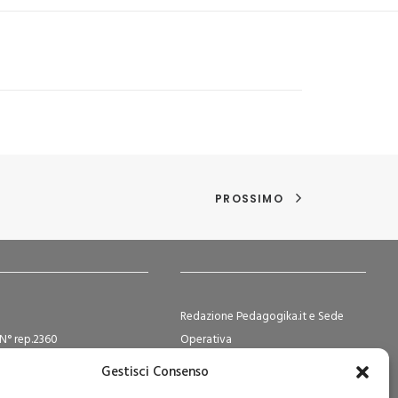
PROSSIMO
Redazione Pedagogika.it e Sede
N° rep.2360
Operativa
ocietà Cooperative N°
Via San Domenico Savio, 6 – 20017
Gestisci Consenso
2
Rho (MI)