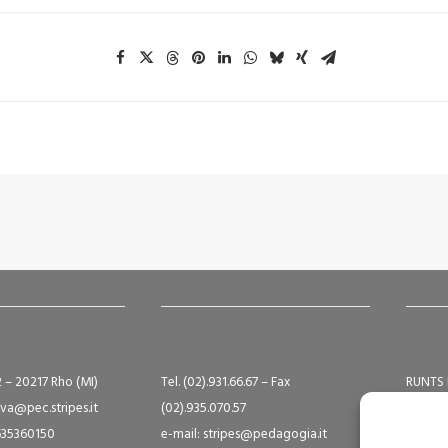
2 – 20217 Rho (MI)
Tel. (02).931.66.67 – Fax
RUNTS 
va@pec.stripes.it
(02).935.070.57
Albo S
9635360150
e-mail: stripes@pedagogia.it
A16124