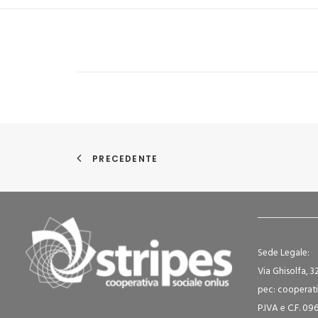
PRECEDENTE
Sede Legale:
Via Ghisolfa, 3
pec: cooperati
P.IVA e C.F. 0