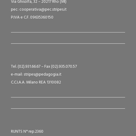
Via Ghisolfa, 32 – 20217 Rho (MI)
pec: cooperativa@pec.stripes.it
P.IVA e C.F. 09635360150
Tel. (02).931.66.67 – Fax (02).935.070.57
e-mail: stripes@pedagogia.it
C.C.I.A.A. Milano REA 1310082
RUNTS N° rep.2360