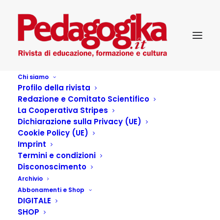
Chi siamo
Profilo della rivista
Redazione e Comitato Scientifico
La Cooperativa Stripes
Dichiarazione sulla Privacy (UE)
Cookie Policy (UE)
Arte e cultura per un
Imprint
Termini e condizioni
nuovo modello di
Disconoscimento
Archivio
welfare
Abbonamenti e Shop
DIGITALE
SHOP
27 OTTOBRE 2022
|
IN
PEDAGOGIA
,
ADOLESCENZA
,