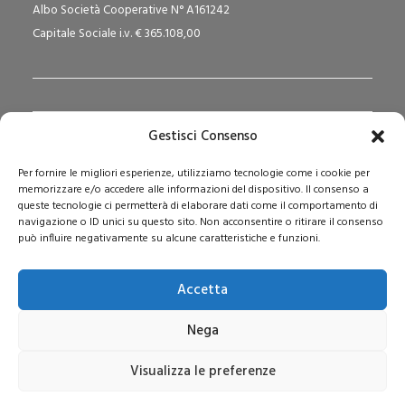
Albo Società Cooperative N° A161242
Capitale Sociale i.v. € 365.108,00
Gestisci Consenso
Redazione Pedagogika.it e Sede Operativa
Per fornire le migliori esperienze, utilizziamo tecnologie come i cookie per
Via San Domenico Savio, 6 – 20017 Rho (MI)
memorizzare e/o accedere alle informazioni del dispositivo. Il consenso a
Reg. Tribunale: n. 187 del 29/03/97 | ISSN: 1593-2259
queste tecnologie ci permetterà di elaborare dati come il comportamento di
navigazione o ID unici su questo sito. Non acconsentire o ritirare il consenso
Web:
www.pedagogia.it
può influire negativamente su alcune caratteristiche e funzioni.
Accetta
Nega
Visualizza le preferenze
© 2026 Pedagogia.it. Tutti i diritti riservati