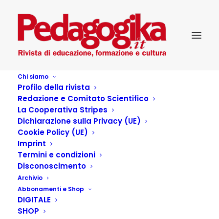
Chi siamo
Profilo della rivista
Redazione e Comitato Scientifico
La Cooperativa Stripes
Dichiarazione sulla Privacy (UE)
Cookie Policy (UE)
Cinema
Imprint
Termini e condizioni
Disconoscimento
31 MARZO 2023
|
IN
PEDAGOGIKA_27_2
|
BY
FEDERICO
Archivio
GAUDIMUNDO
Abbonamenti e Shop
DIGITALE
Recensioni cinematografiche su Pedagogika a cura di
SHOP
Federico Gaudimundo. Alla scoperta di chicche da non