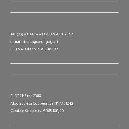
Tel. (02).931.66.67 – Fax (02).935.070.57
e-mail: stripes@pedagogia.it
C.C.I.A.A. Milano REA 1310082
RUNTS N° rep.2360
Albo Società Cooperative N° A161242
Capitale Sociale i.v. € 365.108,00