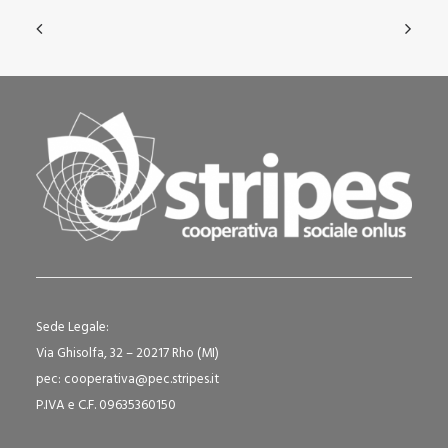
Sede Legale:
Via Ghisolfa, 32 – 20217 Rho (MI)
pec: cooperativa@pec.stripes.it
P.IVA e C.F. 09635360150