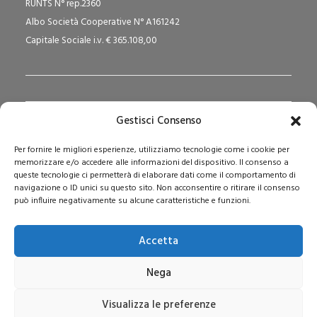
RUNTS N° rep.2360
Albo Società Cooperative N° A161242
Capitale Sociale i.v. € 365.108,00
Gestisci Consenso
Redazione Pedagogika.it e Sede Operativa
Per fornire le migliori esperienze, utilizziamo tecnologie come i cookie per
Via San Domenico Savio, 6 – 20017 Rho (MI)
memorizzare e/o accedere alle informazioni del dispositivo. Il consenso a
Reg. Tribunale: n. 187 del 29/03/97 | ISSN: 1593-2259
queste tecnologie ci permetterà di elaborare dati come il comportamento di
navigazione o ID unici su questo sito. Non acconsentire o ritirare il consenso
Web:
www.pedagogia.it
può influire negativamente su alcune caratteristiche e funzioni.
Accetta
Nega
Visualizza le preferenze
© 2026 Pedagogia.it. Tutti i diritti riservati