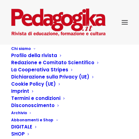
Chi siamo
Profilo della rivista
Redazione e Comitato Scientifico
La Cooperativa Stripes
Dichiarazione sulla Privacy (UE)
Cookie Policy (UE)
Crisi di senso oltre che
Imprint
Termini e condizioni
di consenso
Disconoscimento
Archivio
Abbonamenti e Shop
31 MARZO 2023
|
IN
PEDAGOGIKA_27_2
|
BY
ANDREA
DIGITALE
MARCHESI
SHOP