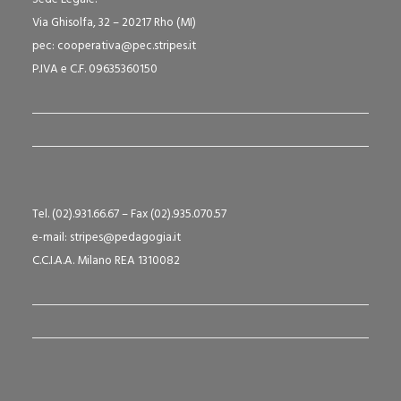
Via Ghisolfa, 32 – 20217 Rho (MI)
pec: cooperativa@pec.stripes.it
P.IVA e C.F. 09635360150
Tel. (02).931.66.67 – Fax (02).935.070.57
e-mail: stripes@pedagogia.it
C.C.I.A.A. Milano REA 1310082