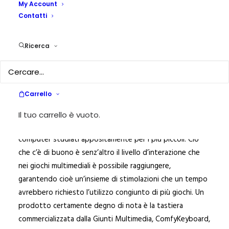
My Account
Contatti
11 SETTEMBRE 2023
|
IN
PEDAGOGIKA_II_3
,
ROBOTICA
EDUCATIVA E I.A.
|
BY
IGOR GUIDA
Ricerca
DI
IGOR GUIDA
(Vicepresidente Cooperativa Stripes)
I giochi cambiano forma e si assiste sempre più ad
Carrello
un’invasione massiccia nelle vetrine specializzate, di
prodotti “tecnologizzati”, che variano da semplici suoni
Il tuo carrello è vuoto.
riprodotti in giochi da poche migliaia di lire, a sofisticati
computer studiati appositamente per i più piccoli. Ciò
che c’è di buono è senz’altro il livello d’interazione che
nei giochi multimediali è possibile raggiungere,
garantendo cioè un’insieme di stimolazioni che un tempo
avrebbero richiesto l’utilizzo congiunto di più giochi. Un
prodotto certamente degno di nota è la tastiera
commercializzata dalla Giunti Multimedia, ComfyKeyboard,