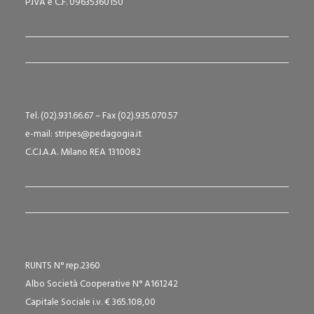
P.IVA e C.F. 09635360150
Tel. (02).931.66.67 – Fax (02).935.070.57
e-mail: stripes@pedagogia.it
C.C.I.A.A. Milano REA 1310082
RUNTS N° rep.2360
Albo Società Cooperative N° A161242
Capitale Sociale i.v. € 365.108,00