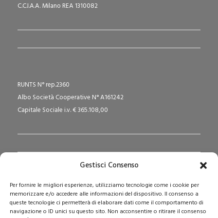
C.C.I.A.A. Milano REA 1310082
RUNTS N° rep.2360
Albo Società Cooperative N° A161242
Capitale Sociale i.v. € 365.108,00
Gestisci Consenso
Redazione Pedagogika.it e Sede Operativa
Per fornire le migliori esperienze, utilizziamo tecnologie come i cookie per
Via San Domenico Savio, 6 – 20017 Rho (MI)
memorizzare e/o accedere alle informazioni del dispositivo. Il consenso a
Reg. Tribunale: n. 187 del 29/03/97 | ISSN: 1593-2259
queste tecnologie ci permetterà di elaborare dati come il comportamento di
navigazione o ID unici su questo sito. Non acconsentire o ritirare il consenso
Web:
www.pedagogia.it