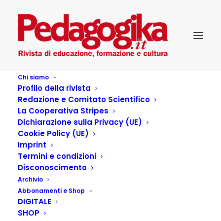
Chi siamo
Profilo della rivista
a2293479882_10
Redazione e Comitato Scientifico
Home
Musica
Black Pumas, Mirkoeilcane
a2293479882_10
La Cooperativa Stripes
Dichiarazione sulla Privacy (UE)
Cookie Policy (UE)
Imprint
Termini e condizioni
Disconoscimento
Archivio
Abbonamenti e Shop
DIGITALE
SHOP