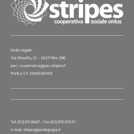
Sede Legale:
Via Ghisolfa, 32 – 20217 Rho (MI)
pec: cooperativa@pec.stripes.it
P.IVA e C.F. 09635360150
Tel. (02).931.66.67 – Fax (02).935.070.57
e-mail: stripes@pedagogia.it