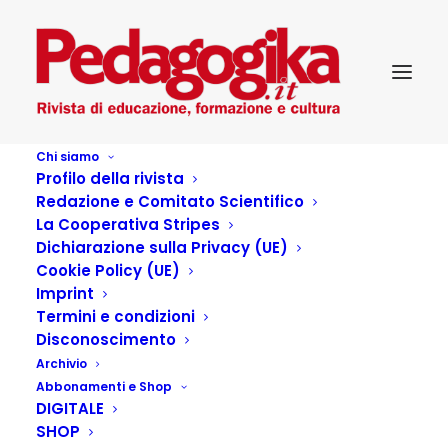
Chi siamo
Profilo della rivista
Redazione e Comitato Scientifico
La Cooperativa Stripes
Dichiarazione sulla Privacy (UE)
Cookie Policy (UE)
Talento: attenzione,
Imprint
Termini e condizioni
materiale fragile.
Disconoscimento
Archivio
Maneggiare con cura
Abbonamenti e Shop
DIGITALE
SHOP
4 MARZO 2024
|
IN
RIVISTA PEDAGOGIKA
,
...PEDAGOGIKA