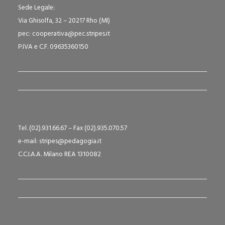
Sede Legale:
Via Ghisolfa, 32 – 20217 Rho (MI)
pec: cooperativa@pec.stripes.it
P.IVA e C.F. 09635360150
Tel. (02).931.66.67 – Fax (02).935.070.57
e-mail: stripes@pedagogia.it
C.C.I.A.A. Milano REA 1310082