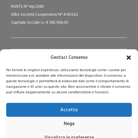
RUNTS N° rep.2360
Albo Società Cooperative N° A161242
Capitale Sociale i.v. € 365.108,00
Gestisci Consenso
Redazione Pedagogika.it e Sede Operativa
Per fornire le migliori esperienze, utilizziamo tecnologie come i cookie per
Via San Domenico Savio, 6 – 20017 Rho (MI)
memorizzare e/o accedere alle informazioni del dispositivo. Il consenso a
Reg. Tribunale: n. 187 del 29/03/97 | ISSN: 1593-2259
queste tecnologie ci permetterà di elaborare dati come il comportamento di
navigazione o ID unici su questo sito. Non acconsentire o ritirare il consenso
Web:
www.pedagogia.it
può influire negativamente su alcune caratteristiche e funzioni.
Accetta
Nega
Visualizza le preferenze
© 2026 Pedagogia.it. Tutti i diritti riservati