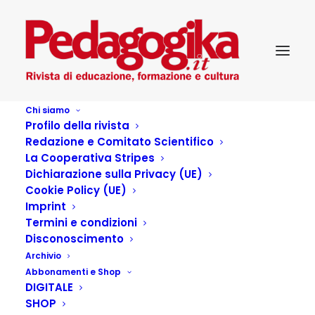
Chi siamo
Profilo della rivista
Redazione e Comitato Scientifico
La Cooperativa Stripes
Dichiarazione sulla Privacy (UE)
Cookie Policy (UE)
Liberi di sperare
Imprint
Termini e condizioni
(intervista a mamma
Disconoscimento
Archivio
Tatiana)
Abbonamenti e Shop
DIGITALE
SHOP
1 OTTOBRE 2024
|
IN
PEDAGOGIKA_28_4_SEMPRE EDUCARE (ED