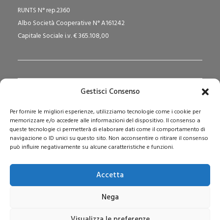
RUNTS N° rep.2360
Albo Società Cooperative N° A161242
Capitale Sociale i.v. € 365.108,00
Gestisci Consenso
Redazione Pedagogika.it e Sede Operativa
Per fornire le migliori esperienze, utilizziamo tecnologie come i cookie per
Via San Domenico Savio, 6 – 20017 Rho (MI)
memorizzare e/o accedere alle informazioni del dispositivo. Il consenso a
Reg. Tribunale: n. 187 del 29/03/97 | ISSN: 1593-2259
queste tecnologie ci permetterà di elaborare dati come il comportamento di
navigazione o ID unici su questo sito. Non acconsentire o ritirare il consenso
Web:
www.pedagogia.it
può influire negativamente su alcune caratteristiche e funzioni.
Accetta
Nega
Visualizza le preferenze
© 2026 Pedagogia.it. Tutti i diritti riservati