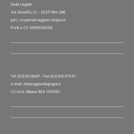
Sede Legale:
Via Ghisolfa, 32 – 20217 Rho (MI)
pec: cooperativa@pec.stripes.it
P.IVA e C.F. 09635360150
Tel. (02).931.66.67 – Fax (02).935.070.57
e-mail: stripes@pedagogia.it
C.C.I.A.A. Milano REA 1310082