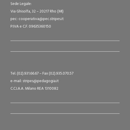
Sede Legale:
Via Ghisolfa, 32 – 20217 Rho (MI)
pec: cooperativa@pec.stripes.it
P.IVA e C.F. 09635360150
Tel. (02).931.66.67 – Fax (02).935.070.57
e-mail: stripes@pedagogia.it
C.C.I.A.A. Milano REA 1310082