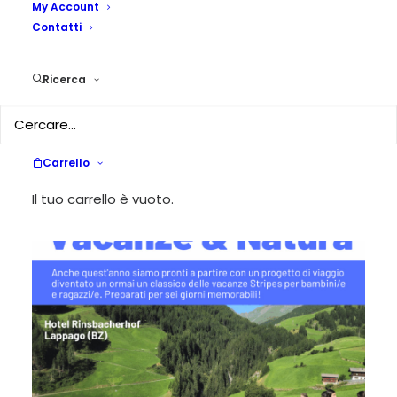
My Account
edizione di vacanze e
Contatti
natura
Ricerca
24 APRILE 2025
|
IN
STRIPES NEWS
|
BY
A CURA DELLA
REDAZIONE
Carrello
Il tuo carrello è vuoto.