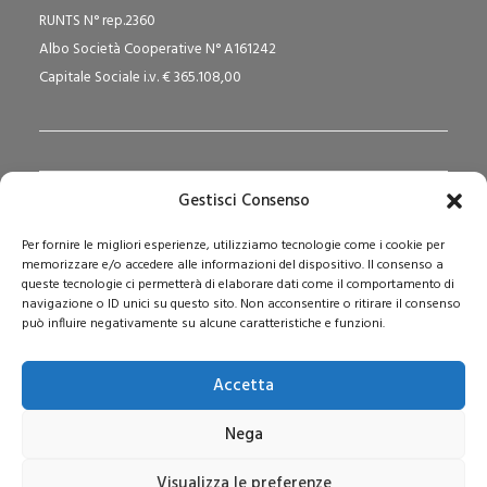
RUNTS N° rep.2360
Albo Società Cooperative N° A161242
Capitale Sociale i.v. € 365.108,00
Gestisci Consenso
Redazione Pedagogika.it e Sede Operativa
Per fornire le migliori esperienze, utilizziamo tecnologie come i cookie per
Via San Domenico Savio, 6 – 20017 Rho (MI)
memorizzare e/o accedere alle informazioni del dispositivo. Il consenso a
Reg. Tribunale: n. 187 del 29/03/97 | ISSN: 1593-2259
queste tecnologie ci permetterà di elaborare dati come il comportamento di
navigazione o ID unici su questo sito. Non acconsentire o ritirare il consenso
Web:
www.pedagogia.it
può influire negativamente su alcune caratteristiche e funzioni.
Accetta
Nega
Visualizza le preferenze
© 2026 Pedagogia.it. Tutti i diritti riservati