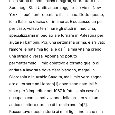
dalla storia di tanti italiani emigrati, soprattutto dal
Sud, negli Stati Uniti: ancora oggi, tra le vie di New
York, si può sentire parlare il siciliano. Detto questo,
io in Italia ho deciso di rimanerci. È successo un po’
per caso, volevo terminare gli studi in medicina,
specializzarmi in pediatria e tornare in Palestina per
aiutare i bambini. Poi, una settimana prima, è arrivato
l’amore: è nata mia figlia, e da lì la mia vita ha preso
una strada diversa. Appena ho potuto
permettermelo, il mio obiettivo è tornato quello di
andare a lavorare dove c’era bisogno, magari in
Giordania o in Arabia Saudita, ma il mio vero sogno
era di tornare ad Hebron
[1]
dove sono nato. Mi è
stato però impedito: nel 1967 infatti la mia casa fu
occupata con la motivazione della presenza di un
antico cimitero ebraico di tremila anni fa
[2]
.
Raccontavo questa storia ai miei figli, fino a che mia