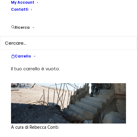
My Account
conflitto? (Intervista a
Contatti
Khader Tamimi)
Ricerca
27 GIUGNO 2025
|
IN
CRONACA
|
BY
REBECCA CONTI
Carrello
Il tuo carrello è vuoto.
A cura di Rebecca Conti