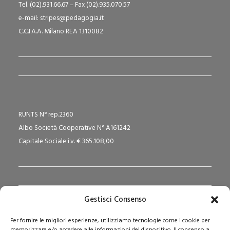
Tel. (02).931.66.67 – Fax (02).935.070.57
e-mail: stripes@pedagogia.it
C.C.I.A.A. Milano REA 1310082
RUNTS N° rep.2360
Albo Società Cooperative N° A161242
Capitale Sociale i.v. € 365.108,00
Gestisci Consenso
Redazione Pedagogika.it e Sede Operativa
Per fornire le migliori esperienze, utilizziamo tecnologie come i cookie per
Via San Domenico Savio, 6 – 20017 Rho (MI)