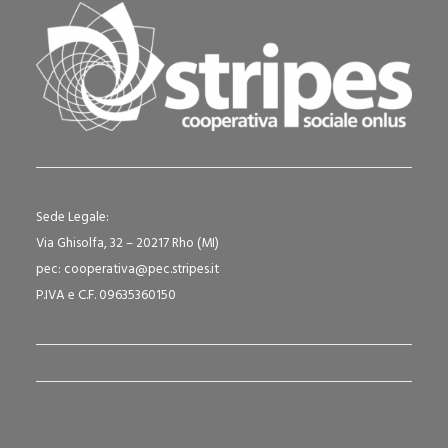
Sede Legale:
Via Ghisolfa, 32 – 20217 Rho (MI)
pec: cooperativa@pec.stripes.it
P.IVA e C.F. 09635360150