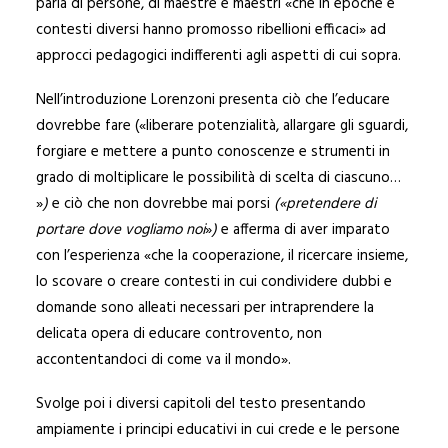
parla di persone, di maestre e maestri «che in epoche e
contesti diversi hanno promosso ribellioni efficaci» ad
approcci pedagogici indifferenti agli aspetti di cui sopra.
Nell’introduzione Lorenzoni presenta ciò che l’educare
dovrebbe fare («liberare potenzialità, allargare gli sguardi,
forgiare e mettere a punto conoscenze e strumenti in
grado di moltiplicare le possibilità di scelta di ciascuno…
»
)
e ciò che non dovrebbe mai porsi
(«pretendere di
portare dove vogliamo noi
»
)
e afferma di aver imparato
con l’esperienza «che la cooperazione, il ricercare insieme,
lo scovare o creare contesti in cui condividere dubbi e
domande sono alleati necessari per intraprendere la
delicata opera di educare controvento, non
accontentandoci di come va il mondo».
Svolge poi i diversi capitoli del testo presentando
ampiamente i principi educativi in cui crede e le persone