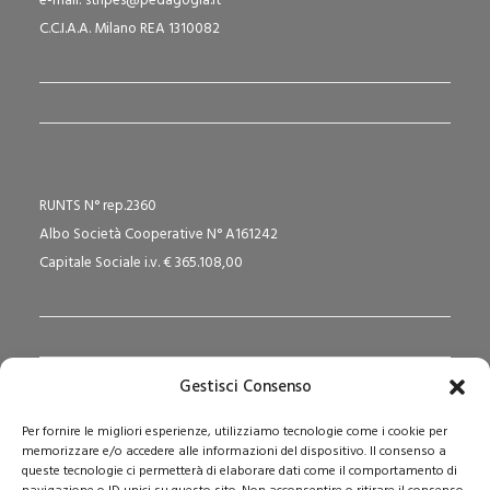
e-mail: stripes@pedagogia.it
C.C.I.A.A. Milano REA 1310082
RUNTS N° rep.2360
Albo Società Cooperative N° A161242
Capitale Sociale i.v. € 365.108,00
Gestisci Consenso
Redazione Pedagogika.it e Sede Operativa
Per fornire le migliori esperienze, utilizziamo tecnologie come i cookie per
Via San Domenico Savio, 6 – 20017 Rho (MI)
memorizzare e/o accedere alle informazioni del dispositivo. Il consenso a
Reg. Tribunale: n. 187 del 29/03/97 | ISSN: 1593-2259
queste tecnologie ci permetterà di elaborare dati come il comportamento di