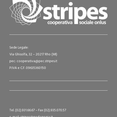
Sede Legale:
Via Ghisolfa, 32 – 20217 Rho (MI)
pec: cooperativa@pec.stripes.it
P.IVA e C.F. 09635360150
Tel. (02).931.66.67 – Fax (02).935.070.57