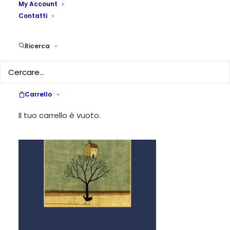
My Account
maestri ribelli
Contatti
15 LUGLIO 2025
|
IN
RECENSIONI
|
BY
MARGHERITA MAININI
Ricerca
Franco
Lorenzoni
Educare
Carrello
Il tuo carrello è vuoto.