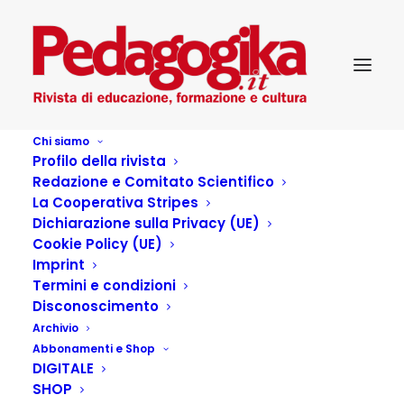
Chi siamo
Profilo della rivista
5
Redazione e Comitato Scientifico
Home
News
La Cooperativa Stripes
Quando l’intelligenza artificiale entra in aula: voci, esperienze e
Dichiarazione sulla Privacy (UE)
timori di chi educa
Cookie Policy (UE)
5
Imprint
Termini e condizioni
Disconoscimento
Archivio
Abbonamenti e Shop
DIGITALE
SHOP