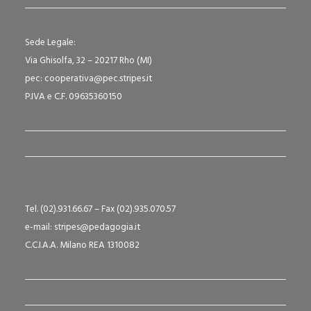
Sede Legale:
Via Ghisolfa, 32 – 20217 Rho (MI)
pec: cooperativa@pec.stripes.it
P.IVA e C.F. 09635360150
Tel. (02).931.66.67 – Fax (02).935.070.57
e-mail: stripes@pedagogia.it
C.C.I.A.A. Milano REA 1310082