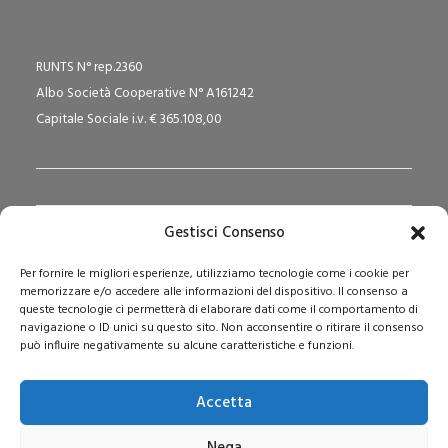
RUNTS N° rep.2360
Albo Società Cooperative N° A161242
Capitale Sociale i.v. € 365.108,00
Gestisci Consenso
Redazione Pedagogika.it e Sede Operativa
Per fornire le migliori esperienze, utilizziamo tecnologie come i cookie per
Via San Domenico Savio, 6 – 20017 Rho (MI)
memorizzare e/o accedere alle informazioni del dispositivo. Il consenso a
Reg. Tribunale: n. 187 del 29/03/97 | ISSN: 1593-2259
queste tecnologie ci permetterà di elaborare dati come il comportamento di
navigazione o ID unici su questo sito. Non acconsentire o ritirare il consenso
Web:
www.pedagogia.it
può influire negativamente su alcune caratteristiche e funzioni.
Accetta
Nega