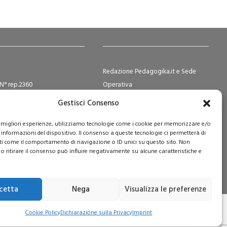
Redazione Pedagogika.it e Sede
N° rep.2360
Operativa
ocietà Cooperative N°
Via San Domenico Savio, 6 – 20017
Gestisci Consenso
2
Rho (MI)
le migliori esperienze, utilizziamo tecnologie come i cookie per memorizzare e/o
e Sociale i.v. € 365.108,00
Reg. Tribunale: n. 187 del 29/03/97 |
 informazioni del dispositivo. Il consenso a queste tecnologie ci permetterà di
ISSN: 1593-2259
ti come il comportamento di navigazione o ID unici su questo sito. Non
Web:
www.pedagogia.it
o ritirare il consenso può influire negativamente su alcune caratteristiche e
cetta
Nega
Visualizza le preferenze
Cookie Policy
Dichiarazione sulla Privacy
Imprint