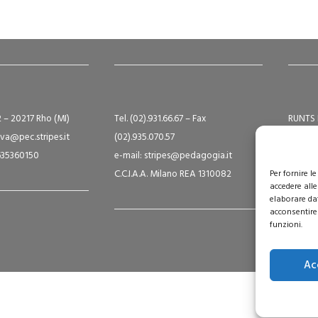
2 – 20217 Rho (MI)
Tel. (02).931.66.67 – Fax
RUNTS 
va@pec.stripes.it
(02).935.070.57
Albo S
9635360150
e-mail: stripes@pedagogia.it
A16124
C.C.I.A.A. Milano REA 1310082
Per fornire 
Capital
accedere alle
elaborare da
acconsentire 
funzioni.
Ac