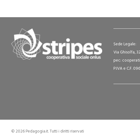
Sede Legale:
Via Ghisolfa, 3
pec: cooperati
P.IVA e C.F. 0
© 2026 Pedagogia.it. Tutti i diritti riservati