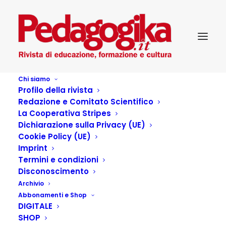
Chi siamo
Profilo della rivista
Redazione e Comitato Scientifico
La Cooperativa Stripes
Dichiarazione sulla Privacy (UE)
Cookie Policy (UE)
Imprint
Termini e condizioni
Disconoscimento
Archivio
Non avere paura del
Abbonamenti e Shop
DIGITALE
buio (M. Giusti, A.
SHOP