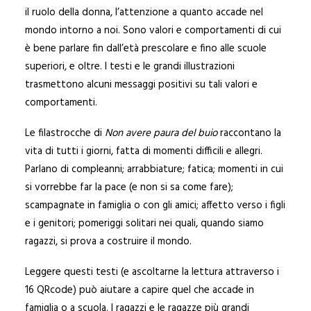
il ruolo della donna, l’attenzione a quanto accade nel
mondo intorno a noi. Sono valori e comportamenti di cui
è bene parlare fin dall’età prescolare e fino alle scuole
superiori, e oltre. I testi e le grandi illustrazioni
trasmettono alcuni messaggi positivi su tali valori e
comportamenti.
Le filastrocche di
Non avere paura del buio
raccontano la
vita di tutti i giorni, fatta di momenti difficili e allegri.
Parlano di compleanni; arrabbiature; fatica; momenti in cui
si vorrebbe far la pace (e non si sa come fare);
scampagnate in famiglia o con gli amici; affetto verso i figli
e i genitori; pomeriggi solitari nei quali, quando siamo
ragazzi, si prova a costruire il mondo.
Leggere questi testi (e ascoltarne la lettura attraverso i
16 QRcode) può aiutare a capire quel che accade in
famiglia o a scuola. I ragazzi e le ragazze più grandi