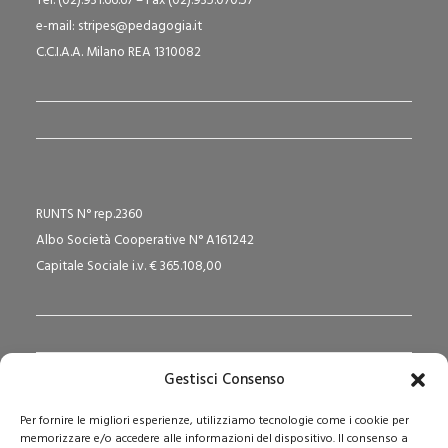
Tel. (02).931.66.67 – Fax (02).935.070.57
e-mail: stripes@pedagogia.it
C.C.I.A.A. Milano REA 1310082
RUNTS N° rep.2360
Albo Società Cooperative N° A161242
Capitale Sociale i.v. € 365.108,00
Gestisci Consenso
Redazione Pedagogika.it e Sede Operativa
Per fornire le migliori esperienze, utilizziamo tecnologie come i cookie per
Via San Domenico Savio, 6 – 20017 Rho (MI)
memorizzare e/o accedere alle informazioni del dispositivo. Il consenso a