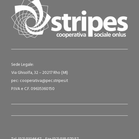
Sede Legale:
Via Ghisolfa, 32 – 20217 Rho (MI)
pec: cooperativa@pec.stripes.it
P.IVA e C.F. 09635360150