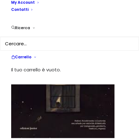
My Account
Roselli)
Contatti
31 LUGLIO 2025
|
IN
RECENSIONI
|
BY
AGNESE FEDELI
Ricerca
Carrello
Il tuo carrello è vuoto.