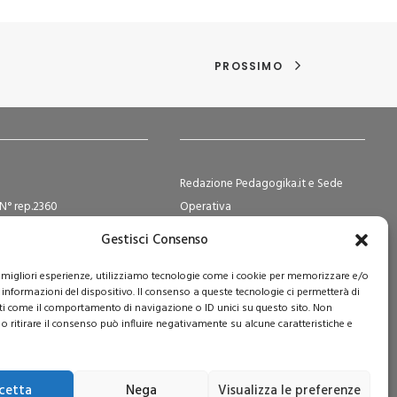
PROSSIMO
Redazione Pedagogika.it e Sede
N° rep.2360
Operativa
ocietà Cooperative N°
Via San Domenico Savio, 6 – 20017
Gestisci Consenso
2
Rho (MI)
e Sociale i.v. € 365.108,00
Reg. Tribunale: n. 187 del 29/03/97 |
le migliori esperienze, utilizziamo tecnologie come i cookie per memorizzare e/o
 informazioni del dispositivo. Il consenso a queste tecnologie ci permetterà di
ISSN: 1593-2259
ti come il comportamento di navigazione o ID unici su questo sito. Non
Web:
www.pedagogia.it
o ritirare il consenso può influire negativamente su alcune caratteristiche e
cetta
Nega
Visualizza le preferenze