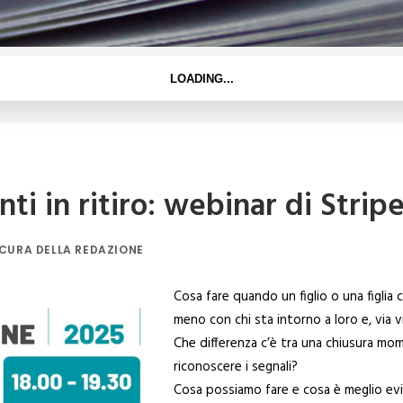
ti in ritiro: webinar di Stri
 CURA DELLA REDAZIONE
Cosa fare quando un figlio o una figlia
meno con chi sta intorno a loro e, via 
Che differenza c’è tra una chiusura 
riconoscere i segnali?
Cosa possiamo fare e cosa è meglio evit