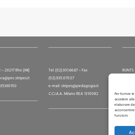
2 – 20217 Rho (MI)
Tel. (02).931.66.67 – Fax
RUNTS 
va@pec.stripes.it
(02).935.070.57
Albo S
9635360150
e-mail: stripes@pedagogia.it
A16124
C.C.I.A.A. Milano REA 1310082
Capital
Per fornire 
accedere alle
elaborare da
acconsentire 
funzioni.
Ac