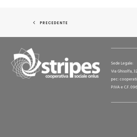
PRECEDENTE
Sede Legale:
Via Ghisolfa, 3
pec: cooperati
P.IVA e C.F. 0