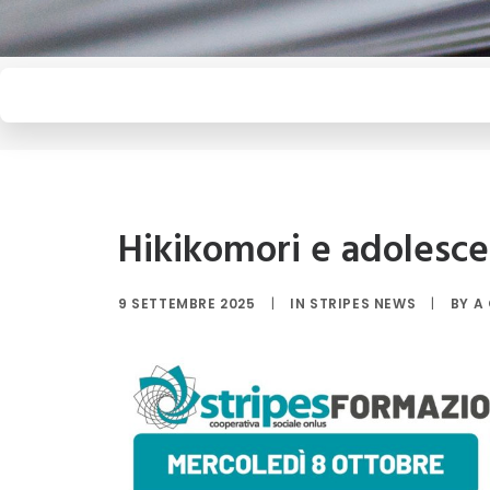
Hikikomori e adolescen
9 SETTEMBRE 2025
|
IN
STRIPES NEWS
|
BY
A