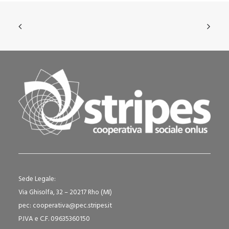
Sede Legale:
Via Ghisolfa, 32 – 20217 Rho (MI)
pec: cooperativa@pec.stripes.it
P.IVA e C.F. 09635360150