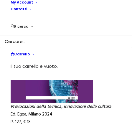
My Account
Contatti
19 SETTEMBRE 2025
|
IN
RECENSIONI
|
BY
LUISELLA ERLICHER
Cosimo
Ricerca
Accoto
Il pianeta
latente.
Carrello
Il tuo carrello è vuoto.
Provocazioni della tecnica, innovazioni della cultura
Ed. Egea, Milano 2024
P. 127, € 18