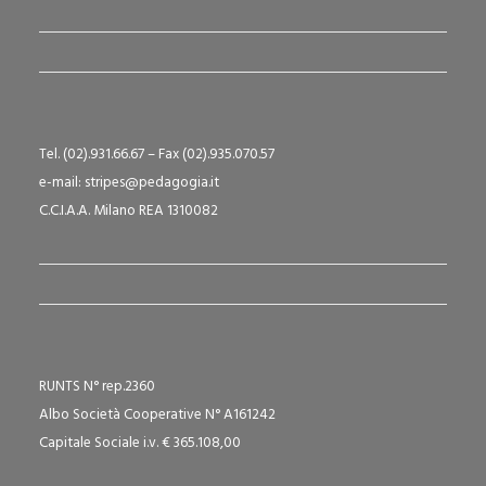
Tel. (02).931.66.67 – Fax (02).935.070.57
e-mail: stripes@pedagogia.it
C.C.I.A.A. Milano REA 1310082
RUNTS N° rep.2360
Albo Società Cooperative N° A161242
Capitale Sociale i.v. € 365.108,00