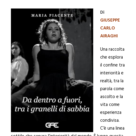
Di
GIUSEPPE
CARLO
AIRAGHI
Una raccolta
che esplora
il confine tra
interiorità e
realtà, tra la
parola come
ascolto e la
vita come
esperienza
condivisa.
C’è una linea