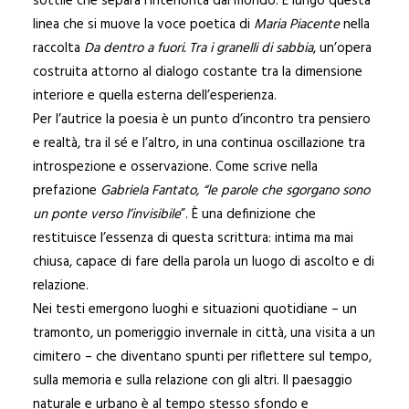
sottile che separa l’interiorità dal mondo. È lungo questa
linea che si muove la voce poetica di
Maria Piacente
nella
raccolta
Da dentro a fuori. Tra i granelli di sabbia
, un’opera
costruita attorno al dialogo costante tra la dimensione
interiore e quella esterna dell’esperienza.
Per l’autrice la poesia è un punto d’incontro tra pensiero
e realtà, tra il sé e l’altro, in una continua oscillazione tra
introspezione e osservazione. Come scrive nella
prefazione
Gabriela Fantato,
“le parole che sgorgano sono
un ponte verso l’invisibile
”. È una definizione che
restituisce l’essenza di questa scrittura: intima ma mai
chiusa, capace di fare della parola un luogo di ascolto e di
relazione.
Nei testi emergono luoghi e situazioni quotidiane – un
tramonto, un pomeriggio invernale in città, una visita a un
cimitero – che diventano spunti per riflettere sul tempo,
sulla memoria e sulla relazione con gli altri. Il paesaggio
naturale e urbano è al tempo stesso sfondo e