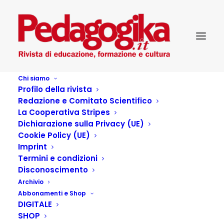
Chi siamo
Profilo della rivista
Redazione e Comitato Scientifico
La Cooperativa Stripes
Dichiarazione sulla Privacy (UE)
Cookie Policy (UE)
Non abbiamo bisogno di
Imprint
Termini e condizioni
nessuno? Intervista a
Disconoscimento
Archivio
Consuelo Corradi
Abbonamenti e Shop
DIGITALE
SHOP
1 GENNAIO 2026
|
IN
PEDAGOGIKA_2026_1_COSA CI SPAVENTA