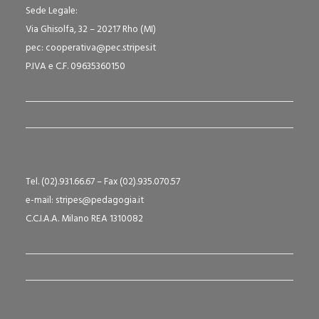
Sede Legale:
Via Ghisolfa, 32 – 20217 Rho (MI)
pec: cooperativa@pec.stripes.it
P.IVA e C.F. 09635360150
Tel. (02).931.66.67 – Fax (02).935.070.57
e-mail: stripes@pedagogia.it
C.C.I.A.A. Milano REA 1310082