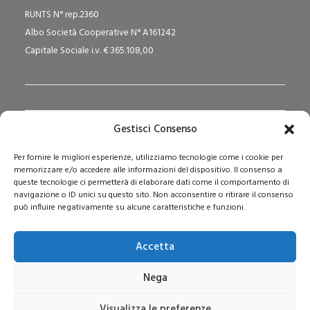
RUNTS N° rep.2360
Albo Società Cooperative N° A161242
Capitale Sociale i.v. € 365.108,00
Gestisci Consenso
Redazione Pedagogika.it e Sede Operativa
Per fornire le migliori esperienze, utilizziamo tecnologie come i cookie per
Via San Domenico Savio, 6 – 20017 Rho (MI)
memorizzare e/o accedere alle informazioni del dispositivo. Il consenso a
Reg. Tribunale: n. 187 del 29/03/97 | ISSN: 1593-2259
queste tecnologie ci permetterà di elaborare dati come il comportamento di
navigazione o ID unici su questo sito. Non acconsentire o ritirare il consenso
Web:
www.pedagogia.it
può influire negativamente su alcune caratteristiche e funzioni.
Accetta
Nega
Visualizza le preferenze
© 2026 Pedagogia.it. Tutti i diritti riservati