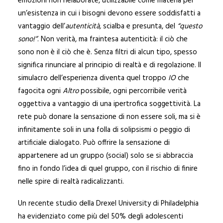
emozioni non rielaborate, utilizzabile come materia per
un’esistenza in cui i bisogni devono essere soddisfatti a
vantaggio dell’
autenticità,
scialba e presunta, del
“questo
sono!”
. Non verità, ma fraintesa autenticità: il ciò che
sono non è il ciò che è. Senza filtri di alcun tipo, spesso
significa rinunciare al principio di realtà e di regolazione. Il
simulacro dell’esperienza diventa quel troppo
IO
che
fagocita ogni
Altro
possibile, ogni percorribile verità
oggettiva a vantaggio di una ipertrofica soggettività. La
rete può donare la sensazione di non essere soli, ma si è
infinitamente soli in una folla di solipsismi o peggio di
artificiale dialogato. Può offrire la sensazione di
appartenere ad un gruppo (social) solo se si abbraccia
fino in fondo l’idea di quel gruppo, con il rischio di finire
nelle spire di realtà radicalizzanti.
Un recente studio della Drexel University di Philadelphia
ha evidenziato come più del 50% degli adolescenti