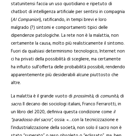
statunitensi faccia un uso quotidiano e ripetuto di
chatbot di intelligenza artificiale per sentirsi in compagnia
(
AI Companion
), ratificando, in tempi brevi e loro
malgrado (?) sintomi e comportamenti tipici delle
dipendenze patologiche. La rete non è la malattia, non
certamente la causa, molto più realisticamente il sintomo.
Fuori da qualsiasi determinismo tecnologico, Internet non
ci ha privati della possibilità di scegliere, ma certamente
ha influito sull’offerta delle probabilità possibili, rendendo
apparentemente più desiderabili alcune piuttosto che
altre.
La malattia è il grande vuoto di
prossimità
, di
comunità
, di
sacro.
Il decano dei sociologi italiani, Franco Ferrarotti, in
un libro del 2020, definiva questa condizione come
il
“paradosso del sacro”
, ossia: «…con la tecnicizzazione e
l’industrializzazione della società, non solo il sacro non è
stato “superato” o reso obsoleto o “eclissato”, ma, ben