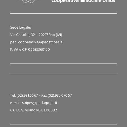
Sede Legale:
Via Ghisolfa, 32 – 20217 Rho (MI)
pec: cooperativa@pec.stripes.it
P.IVA e C.F. 09635360150
Tel. (02).931.66.67 – Fax (02).935.070.57
e-mail: stripes@pedagogia.it
C.C.I.A.A. Milano REA 1310082