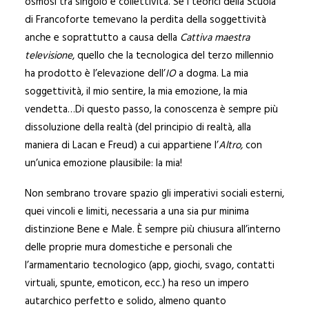
osmosi tra singolo e collettività. Se i teorici della Scuola
di Francoforte temevano la perdita della soggettività
anche e soprattutto a causa della
Cattiva maestra
televisione
, quello che la tecnologica del terzo millennio
ha prodotto è l’elevazione dell’
IO
a dogma. La mia
soggettività, il mio sentire, la mia emozione, la mia
vendetta…Di questo passo, la conoscenza è sempre più
dissoluzione della realtà (del principio di realtà, alla
maniera di Lacan e Freud) a cui appartiene l’
Altro,
con
un’unica emozione plausibile: la mia!
Non sembrano trovare spazio gli imperativi sociali esterni,
quei vincoli e limiti, necessaria a una sia pur minima
distinzione Bene e Male. È sempre più chiusura all’interno
delle proprie mura domestiche e personali che
l’armamentario tecnologico (app, giochi, svago, contatti
virtuali, spunte, emoticon, ecc.) ha reso un impero
autarchico perfetto e solido, almeno quanto