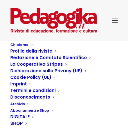
Chi siamo
Profilo della rivista
Redazione e Comitato Scientifico
La Cooperativa Stripes
Dichiarazione sulla Privacy (UE)
Cookie Policy (UE)
Imprint
Termini e condizioni
Disconoscimento
Archivio
Gli stenti dell’OLTRE al
Abbonamenti e Shop
DIGITALE
tempo dell’IN-OLTRO
SHOP