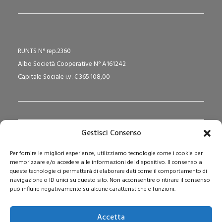
RUNTS N° rep.2360
Albo Società Cooperative N° A161242
Capitale Sociale i.v. € 365.108,00
Gestisci Consenso
Redazione Pedagogika.it e Sede Operativa
Per fornire le migliori esperienze, utilizziamo tecnologie come i cookie per
Via San Domenico Savio, 6 – 20017 Rho (MI)
memorizzare e/o accedere alle informazioni del dispositivo. Il consenso a
Reg. Tribunale: n. 187 del 29/03/97 | ISSN: 1593-2259
queste tecnologie ci permetterà di elaborare dati come il comportamento di
navigazione o ID unici su questo sito. Non acconsentire o ritirare il consenso
Web:
www.pedagogia.it
può influire negativamente su alcune caratteristiche e funzioni.
Accetta