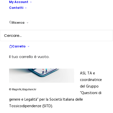
My Account
Contatti
12 MAGGIO 2026
|
IN
NEWS
|
BY
ANNA PAOLA LACATENA
di
ANNA
Ricerca
PAOLA
LACATENA
Sociologa
Carrello
presso il
Dipartimento
Il tuo carrello è vuoto.
Dipendenze
Patologiche
ASL TA e
coordinatrice
del Gruppo
© Magnific/doguhanckr
“Questioni di
genere e Legalità” per la Società Italiana delle
Tossicodipendenze (SITD).