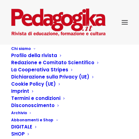
Chi siamo
Profilo della rivista
erlicher
Redazione e Comitato Scientifico
Home
Recensioni
Devozione (Charlotte Wood)
erlicher
La Cooperativa Stripes
Dichiarazione sulla Privacy (UE)
Cookie Policy (UE)
Imprint
Termini e condizioni
Disconoscimento
Archivio
Abbonamenti e Shop
DIGITALE
SHOP