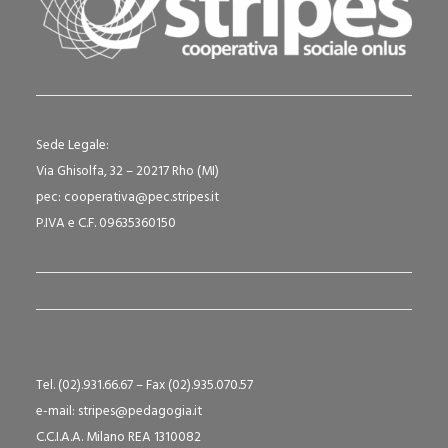
Sede Legale:
Via Ghisolfa, 32 – 20217 Rho (MI)
pec: cooperativa@pec.stripes.it
P.IVA e C.F. 09635360150
Tel. (02).931.66.67 – Fax (02).935.070.57
e-mail: stripes@pedagogia.it
C.C.I.A.A. Milano REA 1310082