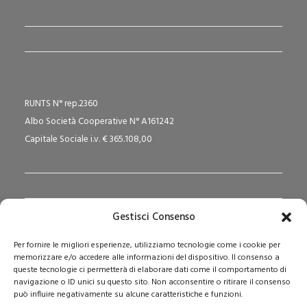
RUNTS N° rep.2360
Albo Società Cooperative N° A161242
Capitale Sociale i.v. € 365.108,00
Gestisci Consenso
Redazione Pedagogika.it e Sede Operativa
Per fornire le migliori esperienze, utilizziamo tecnologie come i cookie per
Via San Domenico Savio, 6 – 20017 Rho (MI)
memorizzare e/o accedere alle informazioni del dispositivo. Il consenso a
Reg. Tribunale: n. 187 del 29/03/97 | ISSN: 1593-2259
queste tecnologie ci permetterà di elaborare dati come il comportamento di
navigazione o ID unici su questo sito. Non acconsentire o ritirare il consenso
Web:
www.pedagogia.it
può influire negativamente su alcune caratteristiche e funzioni.